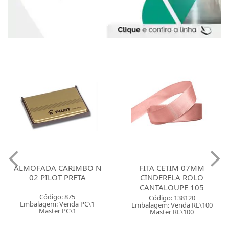
ALMOFADA CARIMBO N
FITA CETIM 07MM
02 PILOT PRETA
CINDERELA ROLO
CANTALOUPE 105
Código: 875
Código: 138120
Embalagem: Venda PC\1
Embalagem: Venda RL\100
Master PC\1
Master RL\100