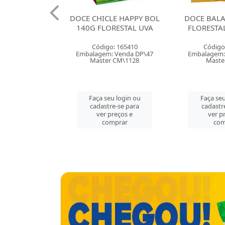
E CHICLE HAPPY BOL
DOCE BALA GOMA 35G
DOC
0G FLORESTAL UVA
FLORESTAL BANANAS
FL
Código: 165410
Código: 165403
balagem: Venda DP\47
Embalagem: Venda CX\50
Emb
Master CM\1128
Master CX\50
Faça seu login ou
Faça seu login ou
cadastre-se para
cadastre-se para
ver preços e
ver preços e
comprar
comprar