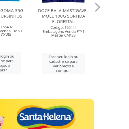
 BALA MASTIGAVEL
DOCE BALA MASTIGAVEL
DO
LE 100G SORTIDA
ZOLLE 100G FRAMBOESA
BALI
FLORESTAL
FLORESTAL
MOR
Código: 165444
Código: 165443
alagem: Venda PT\1
Embalagem: Venda PT\1
Emba
Master CM\33
Master CM\33
Faça seu login ou
Faça seu login ou
cadastre-se para
cadastre-se para
ver preços e
ver preços e
comprar
comprar