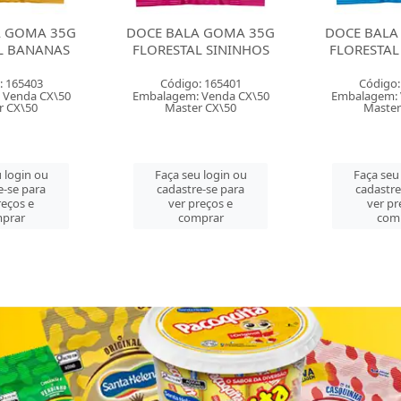
E BALA GOMA 35G
DOCE BALA GOMA 35G
DOCE
ORESTAL SININHOS
FLORESTAL URSINHOS
MO
Código: 165401
Código: 165402
alagem: Venda CX\50
Embalagem: Venda CX\50
Emb
Master CX\50
Master CX\50
Faça seu login ou
Faça seu login ou
cadastre-se para
cadastre-se para
ver preços e
ver preços e
comprar
comprar