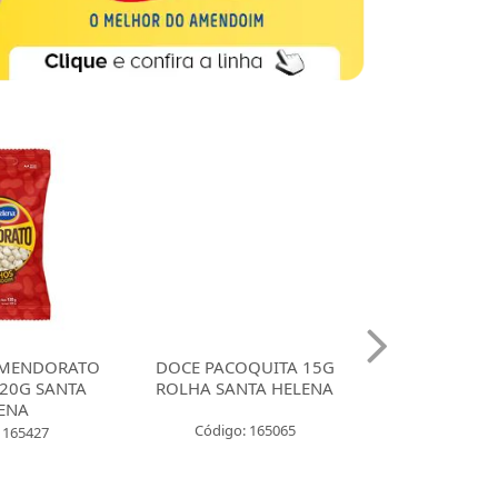
MENDORATO
DOCE PACOQUITA 15G
DOCE PACO
20G SANTA
ROLHA SANTA HELENA
QUADRADA
ENA
UNIDADES SA
Código: 165065
 165427
Código: