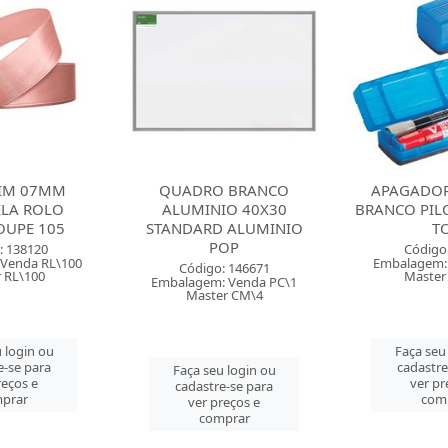
TIM 07MM
QUADRO BRANCO
APAGADO
ELA ROLO
ALUMINIO 40X30
BRANCO PILO
OUPE 105
STANDARD ALUMINIO
T
POP
: 138120
Código
Venda RL\100
Embalagem:
Código: 146671
 RL\100
Master
Embalagem: Venda PC\1
Master CM\4
 login ou
Faça seu
e-se para
cadastre
Faça seu login ou
reços e
ver pr
cadastre-se para
prar
com
ver preços e
comprar