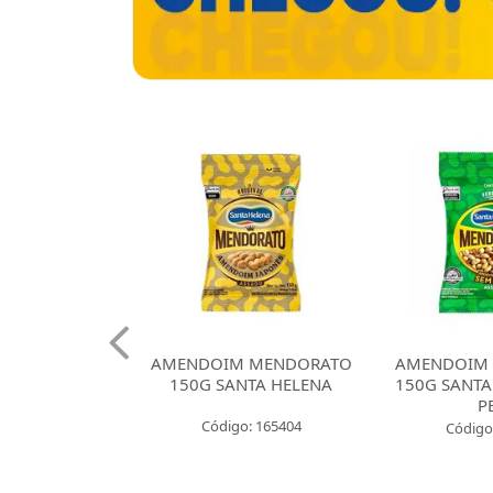
 CROKISSIMO
AMENDOIM MENDORATO
AMENDOIM
NTA HELENA
150G SANTA HELENA
150G SANTA
E CEBOLA
P
Código: 165404
: 165421
Código