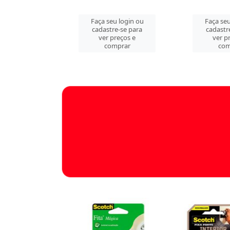
u login ou
Faça seu login ou
Faça seu
e-se para
cadastre-se para
cadastr
reços e
ver preços e
ver p
mprar
comprar
com