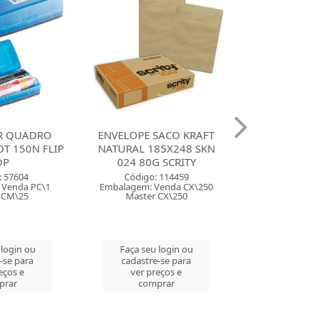
R QUADRO
ENVELOPE SACO KRAFT
CANETA MA
T 150N FLIP
NATURAL 185X248 SKN
LUMICOLOR S
OP
024 80G SCRITY
COM 60 
: 57604
Código: 114459
Código:
 Venda PC\1
Embalagem: Venda CX\250
Embalagem: 
 CM\25
Master CX\250
Master
 login ou
Faça seu login ou
Faça seu 
-se para
cadastre-se para
cadastre
eços e
ver preços e
ver pre
prar
comprar
comp