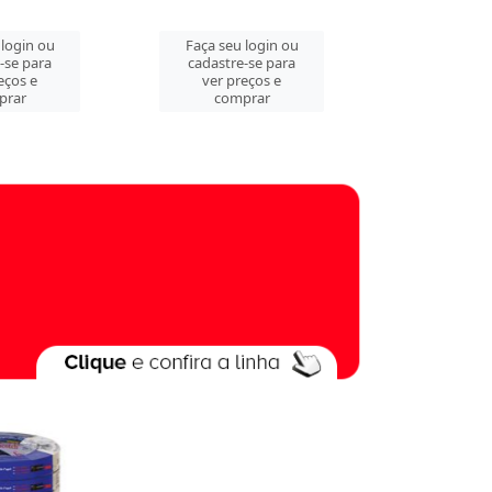
 login ou
Faça seu login ou
Faça seu 
-se para
cadastre-se para
cadastre
eços e
ver preços e
ver pre
prar
comprar
comp