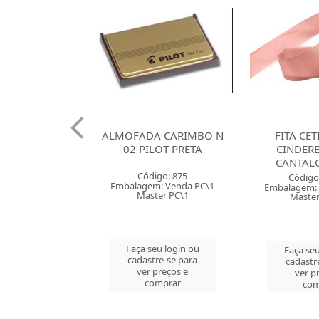
 120G SANTA
ALMOFADA CARIMBO N
FITA CE
X66 BRANCA
02 PILOT PRETA
CINDER
CANTAL
o: 38085
Código: 875
Código
 Venda PT\100
Embalagem: Venda PC\1
Embalagem: 
r PT\100
Master PC\1
Master
u login ou
Faça seu login ou
Faça seu
e-se para
cadastre-se para
cadastr
reços e
ver preços e
ver p
mprar
comprar
com