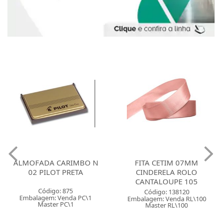
ALMOFADA CARIMBO N
FITA CETIM 07MM
02 PILOT PRETA
CINDERELA ROLO
CANTALOUPE 105
Código: 875
Código: 138120
Embalagem: Venda PC\1
Embalagem: Venda RL\100
Master PC\1
Master RL\100