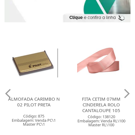
ALMOFADA CARIMBO N
FITA CETIM 07MM
02 PILOT PRETA
CINDERELA ROLO
CANTALOUPE 105
Código: 875
Código: 138120
Embalagem: Venda PC\1
Embalagem: Venda RL\100
Master PC\1
Master RL\100