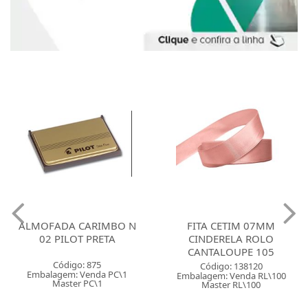
ALMOFADA CARIMBO N
FITA CETIM 07MM
02 PILOT PRETA
CINDERELA ROLO
CANTALOUPE 105
Código: 875
Código: 138120
Embalagem: Venda PC\1
Embalagem: Venda RL\100
Master PC\1
Master RL\100