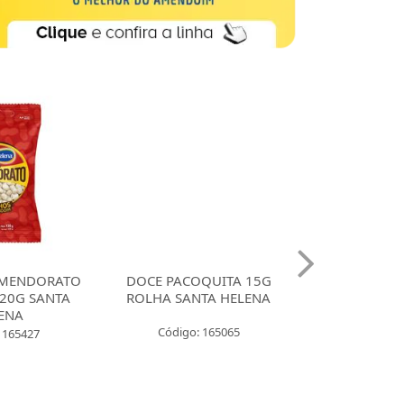
MENDORATO
DOCE PACOQUITA 15G
DOCE PACO
20G SANTA
ROLHA SANTA HELENA
QUADRADA
ENA
UNIDADES SA
Código: 165065
 165427
Código: