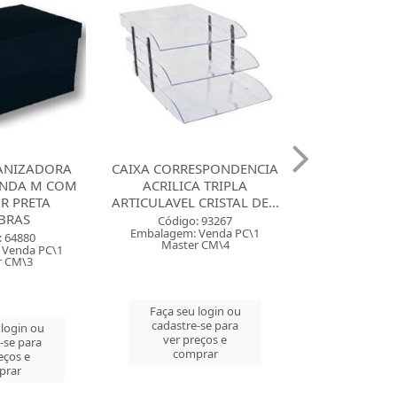
ESPONDENCIA
MALETA PASTA SUSPENSA
PASTA A/E P
A TRIPLA
ACP COM 6 2054 CRISTAL
MINI 20MM
CRISTAL DE...
Código: 37927
Código:
: 93267
Embalagem: Venda PC\1
Embalagem: 
 Venda PC\1
Master CM\6
Master 
r CM\4
Faça seu login ou
Faça seu 
 login ou
cadastre-se para
cadastre
-se para
ver preços e
ver pre
eços e
comprar
comp
prar