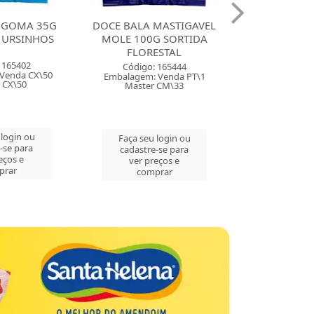
ALA MASTIGAVEL
DOCE BALA MASTIGAVEL
DOC
 100G SORTIDA
ZOLLE 100G FRAMBOESA
BALINH
FLORESTAL
FLORESTAL
MORAN
ódigo: 165444
Código: 165443
Có
agem: Venda PT\1
Embalagem: Venda PT\1
Embala
aster CM\33
Master CM\33
Ma
ça seu login ou
Faça seu login ou
Faç
dastre-se para
cadastre-se para
ca
ver preços e
ver preços e
comprar
comprar