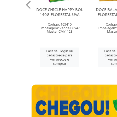
CHICLE HAPPY BOL
DOCE BALA GOMA 35G
DOCE
G FLORESTAL UVA
FLORESTAL BANANAS
FLOR
Código: 165410
Código: 165403
C
lagem: Venda DP\47
Embalagem: Venda CX\50
Embal
Master CM\1128
Master CX\50
aça seu login ou
Faça seu login ou
Fa
cadastre-se para
cadastre-se para
c
ver preços e
ver preços e
comprar
comprar