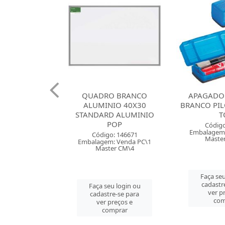
O BRANCO
APAGADOR QUADRO
CANETA M
IO 40X30
BRANCO PILOT 150N FLIP
LUMICOLOR 
D ALUMINIO
TOP
COM 60
POP
Código: 57604
Código
Embalagem: Venda PC\1
Embalagem:
: 146671
Master CM\25
Maste
: Venda PC\1
er CM\4
Faça seu login ou
Faça seu
cadastre-se para
cadastr
u login ou
ver preços e
ver p
e-se para
comprar
com
reços e
mprar