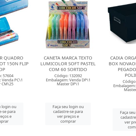
ARCA TEXTO
CAIXA ORGANIZADORA
CAIXA CORR
SOFT PASTEL
BOX NOVAONDA M COM
ACRILIC
 SORTIDO
PEGADOR PRETA
ARTICULAVEL 
POLIBRAS
: 132092
Código
 Venda DP\1
Embalagem:
Código: 64880
r DP\1
Maste
Embalagem: Venda PC\1
Master CM\3
 login ou
Faça seu
e-se para
cadastre
Faça seu login ou
reços e
ver pr
cadastre-se para
prar
com
ver preços e
comprar