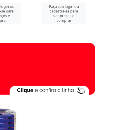
 login ou
Faça seu login ou
Faça seu 
-se para
cadastre-se para
cadastre
eços e
ver preços e
ver pre
prar
comprar
comp