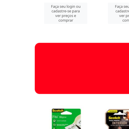
u login ou
Faça seu login ou
Faça seu
e-se para
cadastre-se para
cadastr
reços e
ver preços e
ver p
mprar
comprar
com