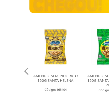
 CROKISSIMO
AMENDOIM MENDORATO
AMENDOIM
NTA HELENA
150G SANTA HELENA
150G SANTA
E CEBOLA
P
Código: 165404
: 165421
Código