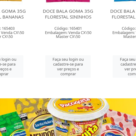
 BALA GOMA 35G
DOCE BALA GOMA 35G
DOCE B
ESTAL SININHOS
FLORESTAL URSINHOS
MOLE
ódigo: 165401
Código: 165402
C
agem: Venda CX\50
Embalagem: Venda CX\50
Embal
Master CX\50
Master CX\50
M
ça seu login ou
Faça seu login ou
Fa
adastre-se para
cadastre-se para
ca
ver preços e
ver preços e
comprar
comprar