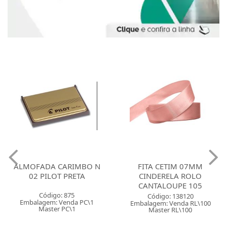
ALMOFADA CARIMBO N
FITA CETIM 07MM
02 PILOT PRETA
CINDERELA ROLO
CANTALOUPE 105
Código: 875
Código: 138120
Embalagem: Venda PC\1
Embalagem: Venda RL\100
Master PC\1
Master RL\100