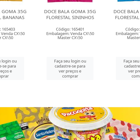
MA 35G
DOCE BALA GOMA 35G
DOCE BALA GO
NANAS
FLORESTAL SININHOS
FLORESTAL URS
403
Código: 165401
Código: 1654
a CX\50
Embalagem: Venda CX\50
Embalagem: Venda
50
Master CX\50
Master CX\5
n ou
Faça seu login ou
Faça seu login
ara
cadastre-se para
cadastre-se p
e
ver preços e
ver preços 
comprar
comprar