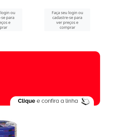
 login ou
Faça seu login ou
Faça seu 
-se para
cadastre-se para
cadastre
eços e
ver preços e
ver pre
prar
comprar
comp