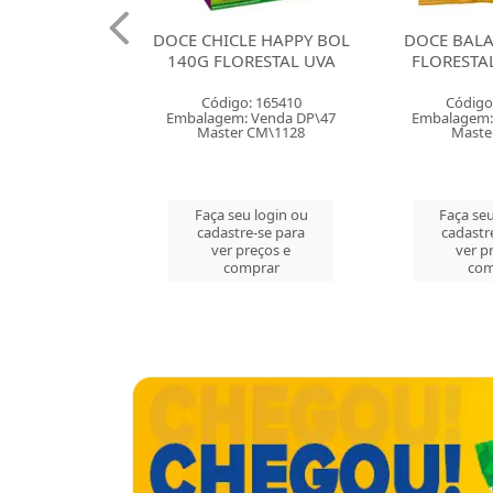
AZILIAN
DOCE CHICLE HAPPY BOL
DOCE BALA GO
LORESTAL
140G FLORESTAL UVA
FLORESTAL BA
407
Código: 165410
Código: 165
da DP\12
Embalagem: Venda DP\47
Embalagem: Vend
144
Master CM\1128
Master CX\
n ou
Faça seu login ou
Faça seu logi
para
cadastre-se para
cadastre-se p
 e
ver preços e
ver preços 
comprar
comprar