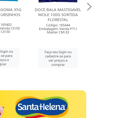
MA 35G
DOCE BALA MASTIGAVEL
DOCE BALA MAST
INHOS
MOLE 100G SORTIDA
ZOLLE 100G FRA
FLORESTAL
FLORESTAL
02
Código: 165444
Código: 16544
 CX\50
Embalagem: Venda PT\1
Embalagem: Venda
0
Master CM\33
Master CM\3
 ou
Faça seu login ou
Faça seu login 
ara
cadastre-se para
cadastre-se pa
e
ver preços e
ver preços e
comprar
comprar