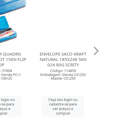
R QUADRO
ENVELOPE SACO KRAFT
CANETA MA
T 150N FLIP
NATURAL 185X248 SKN
LUMICOLOR S
OP
024 80G SCRITY
COM 60 
: 57604
Código: 114459
Código:
 Venda PC\1
Embalagem: Venda CX\250
Embalagem: 
 CM\25
Master CX\250
Master
 login ou
Faça seu login ou
Faça seu 
-se para
cadastre-se para
cadastre
eços e
ver preços e
ver pre
prar
comprar
comp