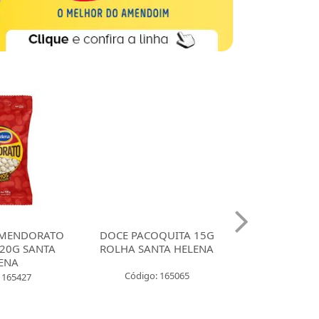
MENDORATO
DOCE PACOQUITA 15G
DOCE PACO
20G SANTA
ROLHA SANTA HELENA
QUADRADA
ENA
UNIDADES SA
Código: 165065
 165427
Código: