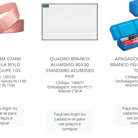
TIM 07MM
QUADRO BRANCO
APAGADO
ELA ROLO
ALUMINIO 40X30
BRANCO PILO
OUPE 105
STANDARD ALUMINIO
T
POP
: 138120
Código
Venda RL\100
Embalagem:
Código: 146671
 RL\100
Master
Embalagem: Venda PC\1
Master CM\4
 login ou
Faça seu
e-se para
cadastre
Faça seu login ou
reços e
ver pr
cadastre-se para
prar
com
ver preços e
comprar