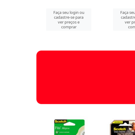
u login ou
Faça seu login ou
Faça seu
e-se para
cadastre-se para
cadastr
reços e
ver preços e
ver p
mprar
comprar
com