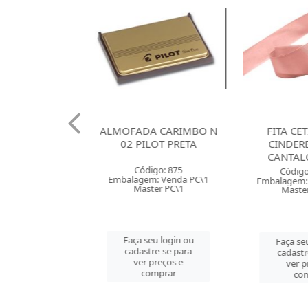
 120G SANTA
ALMOFADA CARIMBO N
FITA CE
X66 BRANCA
02 PILOT PRETA
CINDER
CANTAL
o: 38085
Código: 875
Código
 Venda PT\100
Embalagem: Venda PC\1
Embalagem: 
r PT\100
Master PC\1
Master
u login ou
Faça seu login ou
Faça seu
e-se para
cadastre-se para
cadastr
reços e
ver preços e
ver p
mprar
comprar
com