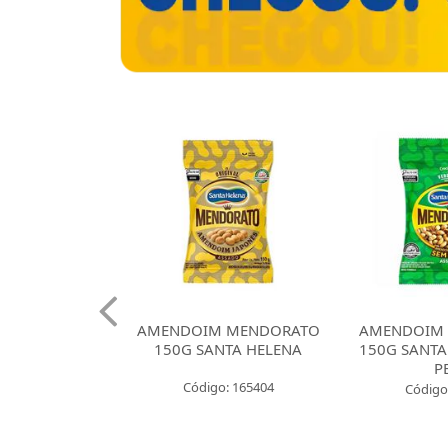
 CROKISSIMO
AMENDOIM MENDORATO
AMENDOIM
NTA HELENA
150G SANTA HELENA
150G SANTA
E CEBOLA
P
Código: 165404
: 165421
Código