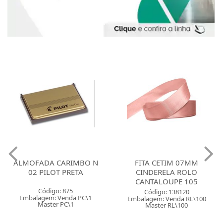
ALMOFADA CARIMBO N
FITA CETIM 07MM
02 PILOT PRETA
CINDERELA ROLO
CANTALOUPE 105
Código: 875
Código: 138120
Embalagem: Venda PC\1
Embalagem: Venda RL\100
Master PC\1
Master RL\100