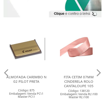
ALMOFADA CARIMBO N
FITA CETIM 07MM
02 PILOT PRETA
CINDERELA ROLO
CANTALOUPE 105
Código: 875
Código: 138120
Embalagem: Venda PC\1
Embalagem: Venda RL\100
Master PC\1
Master RL\100