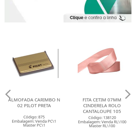
ALMOFADA CARIMBO N
FITA CETIM 07MM
02 PILOT PRETA
CINDERELA ROLO
CANTALOUPE 105
Código: 875
Código: 138120
Embalagem: Venda PC\1
Embalagem: Venda RL\100
Master PC\1
Master RL\100