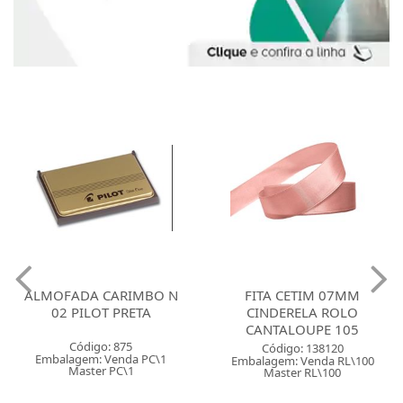
ALMOFADA CARIMBO N
FITA CETIM 07MM
02 PILOT PRETA
CINDERELA ROLO
CANTALOUPE 105
Código: 875
Código: 138120
Embalagem: Venda PC\1
Embalagem: Venda RL\100
Master PC\1
Master RL\100