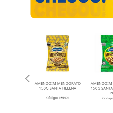
 CROKISSIMO
AMENDOIM MENDORATO
AMENDOIM
NTA HELENA
150G SANTA HELENA
150G SANTA
E CEBOLA
P
Código: 165404
: 165421
Código