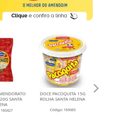
MENDORATO
DOCE PACOQUITA 15G
DOCE PACO
20G SANTA
ROLHA SANTA HELENA
QUADRADA
ENA
UNIDADES SA
Código: 165065
 165427
Código: