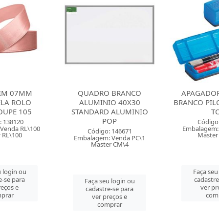
 BRANCO
APAGADOR QUADRO
ENVELOPE 
IO 40X30
BRANCO PILOT 150N FLIP
NATURAL 1
 ALUMINIO
TOP
024 80G
OP
Código: 57604
Código:
Embalagem: Venda PC\1
Embalagem: 
: 146671
Master CM\25
Master
 Venda PC\1
r CM\4
Faça seu login ou
Faça seu
cadastre-se para
cadastre
 login ou
ver preços e
ver pr
e-se para
comprar
com
reços e
prar