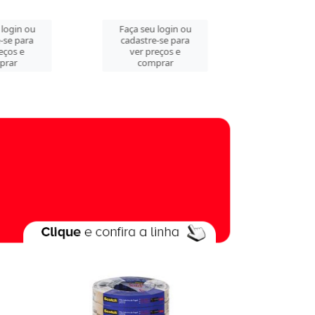
 login ou
Faça seu login ou
Faça seu 
-se para
cadastre-se para
cadastre
eços e
ver preços e
ver pre
prar
comprar
comp