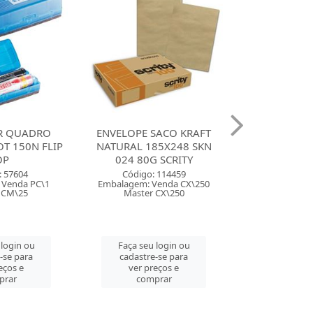
SACO KRAFT
CANETA MARCA TEXTO
DOCE BALA D
85X248 SKN
LUMICOLOR SOFT PASTEL
15G FINI
 SCRITY
COM 60 SORTIDO
Código:
 114459
Código: 132092
Embalagem: 
Venda CX\250
Embalagem: Venda DP\1
Master 
 CX\250
Master DP\1
Faça seu 
 login ou
Faça seu login ou
cadastre
-se para
cadastre-se para
ver pre
eços e
ver preços e
comp
prar
comprar