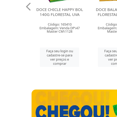
A BRAZILIAN
DOCE CHICLE HAPPY BOL
DOCE BAL
EE FLORESTAL
140G FLORESTAL UVA
FLORESTA
: 165407
Código: 165410
Código
 Venda DP\12
Embalagem: Venda DP\47
Embalagem:
r CX\144
Master CM\1128
Maste
u login ou
Faça seu login ou
Faça seu
e-se para
cadastre-se para
cadastr
reços e
ver preços e
ver p
mprar
comprar
com