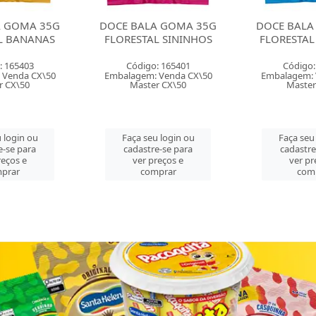
A GOMA 35G
DOCE BALA GOMA 35G
DOCE BALA
L BANANAS
FLORESTAL SININHOS
FLORESTAL
: 165403
Código: 165401
Código:
 Venda CX\50
Embalagem: Venda CX\50
Embalagem: 
r CX\50
Master CX\50
Master
 login ou
Faça seu login ou
Faça seu
e-se para
cadastre-se para
cadastre
reços e
ver preços e
ver pr
prar
comprar
com