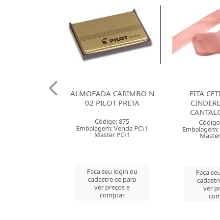
 CARIMBO N
FITA CETIM 07MM
QUADRO
OT PRETA
CINDERELA ROLO
ALUMIN
CANTALOUPE 105
STANDARD
P
go: 875
Código: 138120
: Venda PC\1
Embalagem: Venda RL\100
Código
er PC\1
Master RL\100
Embalagem:
Maste
u login ou
Faça seu login ou
e-se para
cadastre-se para
Faça seu
reços e
ver preços e
cadastr
mprar
comprar
ver p
com