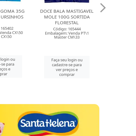
 GOMA 35G
DOCE BALA MASTIGAVEL
DOCE BALA 
 URSINHOS
MOLE 100G SORTIDA
ZOLLE 100G
FLORESTAL
FLORE
 165402
Código: 165444
Código:
Venda CX\50
Embalagem: Venda PT\1
Embalagem: 
 CX\50
Master CM\33
Master
 login ou
Faça seu login ou
Faça seu 
-se para
cadastre-se para
cadastre
eços e
ver preços e
ver pre
prar
comprar
comp