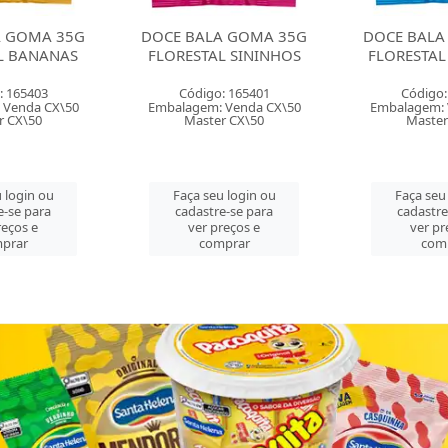
ALA GOMA 35G
DOCE BALA GOMA 35G
DOCE BAL
TAL SININHOS
FLORESTAL URSINHOS
MOLE 1
FL
go: 165401
Código: 165402
Códi
m: Venda CX\50
Embalagem: Venda CX\50
Embalage
ter CX\50
Master CX\50
Mas
seu login ou
Faça seu login ou
Faça s
stre-se para
cadastre-se para
cadas
r preços e
ver preços e
ver
comprar
comprar
c