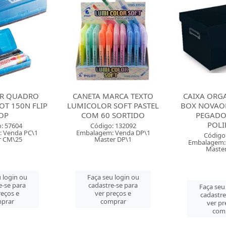
R QUADRO
CANETA MARCA TEXTO
CAIXA ORG
OT 150N FLIP
LUMICOLOR SOFT PASTEL
BOX NOVAO
OP
COM 60 SORTIDO
PEGADO
POLI
: 57604
Código: 132092
 Venda PC\1
Embalagem: Venda DP\1
Código
r CM\25
Master DP\1
Embalagem:
Maste
 login ou
Faça seu login ou
e-se para
cadastre-se para
Faça seu
reços e
ver preços e
cadastre
prar
comprar
ver pr
com