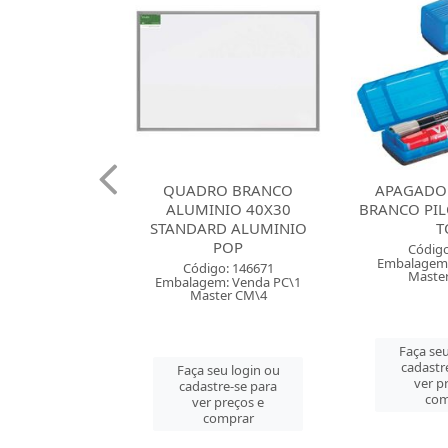
 CARIMBO N
QUADRO BRANCO
APAGADO
OT PRETA
ALUMINIO 40X30
BRANCO PIL
STANDARD ALUMINIO
T
POP
go: 875
Código
: Venda PC\1
Embalagem:
Código: 146671
er PC\1
Maste
Embalagem: Venda PC\1
Master CM\4
u login ou
Faça seu
e-se para
cadastr
Faça seu login ou
reços e
ver p
cadastre-se para
mprar
com
ver preços e
comprar