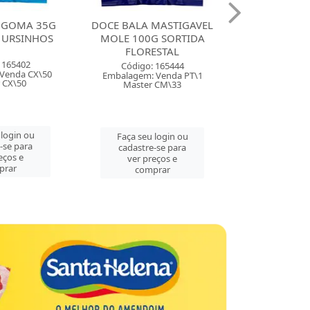
A MASTIGAVEL
DOCE BALA MASTIGAVEL
DOCE B
00G SORTIDA
ZOLLE 100G FRAMBOESA
BALINHA 
ORESTAL
FLORESTAL
MORANGO
go: 165444
Código: 165443
Códig
m: Venda PT\1
Embalagem: Venda PT\1
Embalagem
ter CM\33
Master CM\33
Mast
eu login ou
Faça seu login ou
Faça s
tre-se para
cadastre-se para
cadast
 preços e
ver preços e
ver 
omprar
comprar
co