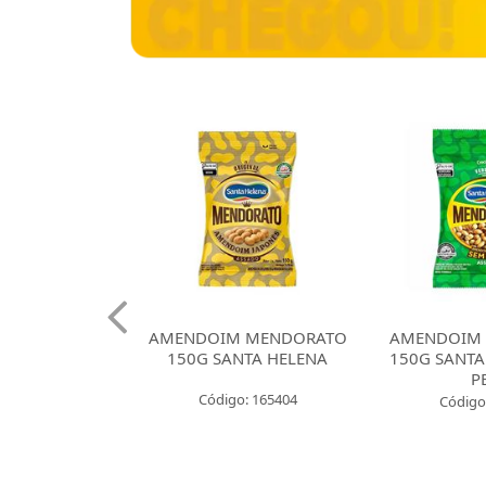
 CROKISSIMO
AMENDOIM MENDORATO
AMENDOIM
NTA HELENA
150G SANTA HELENA
150G SANTA
E CEBOLA
P
Código: 165404
: 165421
Código