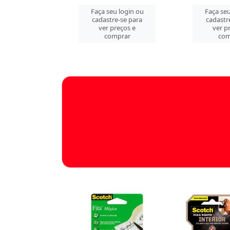
u login ou
Faça seu login ou
Faça seu
e-se para
cadastre-se para
cadastr
reços e
ver preços e
ver p
mprar
comprar
com