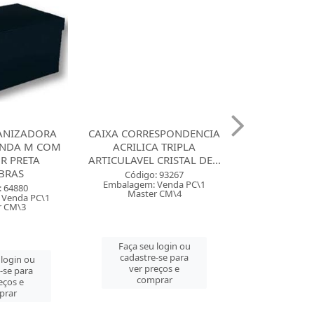
ANIZADORA
CAIXA CORRESPONDENCIA
MALETA PAST
NDA M COM
ACRILICA TRIPLA
ACP COM 6 2
R PRETA
ARTICULAVEL CRISTAL DE...
BRAS
Código:
Código: 93267
Embalagem: 
Embalagem: Venda PC\1
: 64880
Master
Master CM\4
 Venda PC\1
r CM\3
Faça seu 
Faça seu login ou
cadastre
cadastre-se para
 login ou
ver pre
ver preços e
-se para
comp
comprar
eços e
prar