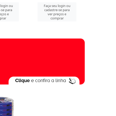
 login ou
Faça seu login ou
Faça seu 
-se para
cadastre-se para
cadastre
eços e
ver preços e
ver pre
prar
comprar
comp