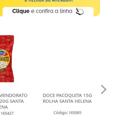
MENDORATO
DOCE PACOQUITA 15G
DOCE PACO
20G SANTA
ROLHA SANTA HELENA
QUADRADA
ENA
UNIDADES SA
Código: 165065
 165427
Código: