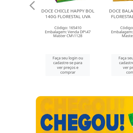
ICLE HAPPY BOL
DOCE BALA GOMA 35G
DOCE B
LORESTAL UVA
FLORESTAL BANANAS
FLORES
igo: 165410
Código: 165403
Códi
em: Venda DP\47
Embalagem: Venda CX\50
Embalage
ter CM\1128
Master CX\50
Mas
 seu login ou
Faça seu login ou
Faça 
stre-se para
cadastre-se para
cada
r preços e
ver preços e
ve
comprar
comprar