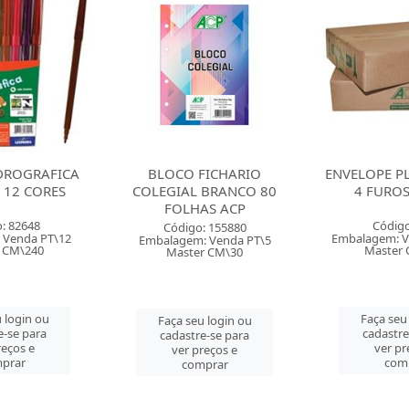
FICHARIO
ENVELOPE PLASTICO 0.06
ESTOJO ES
 BRANCO 80
4 FUROS OF ACP
NYLON 600 
AS ACP
Código: 1799
Código:
: 155880
Embalagem: Venda CX\1000
Embalagem:
 Venda PT\5
Master CX\1000
Master
r CM\30
Faça seu login ou
Faça seu
 login ou
cadastre-se para
cadastre
e-se para
ver preços e
ver pr
reços e
comprar
com
prar