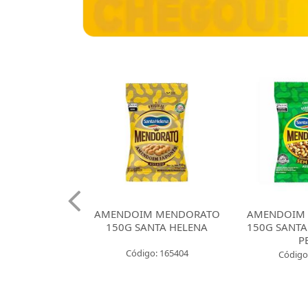
 CROKISSIMO
AMENDOIM MENDORATO
AMENDOIM
NTA HELENA
150G SANTA HELENA
150G SANTA
E CEBOLA
P
Código: 165404
: 165421
Código