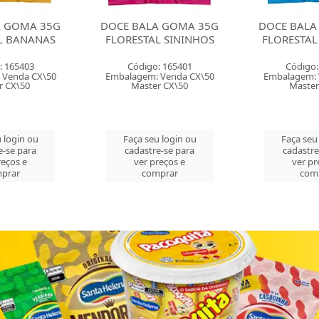
35G
DOCE BALA GOMA 35G
DOCE BALA GOMA 3
AS
FLORESTAL SININHOS
FLORESTAL URSINH
Código: 165401
Código: 165402
50
Embalagem: Venda CX\50
Embalagem: Venda CX\
Master CX\50
Master CX\50
Faça seu login ou
Faça seu login ou
cadastre-se para
cadastre-se para
ver preços e
ver preços e
comprar
comprar