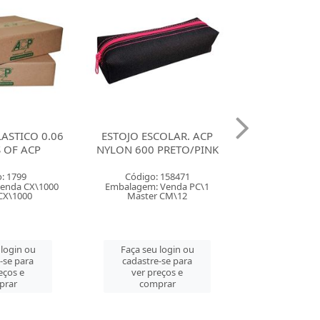
COLAR. ACP
MALETA PASTA SUSPENSA
PASTA A/E P
PRETO/PINK
ACP COM 6 2054 CRISTAL
MINI 20MM
 158471
Código: 37927
Código:
 Venda PC\1
Embalagem: Venda PC\1
Embalagem: 
 CM\12
Master CM\6
Master 
 login ou
Faça seu login ou
Faça seu 
-se para
cadastre-se para
cadastre
eços e
ver preços e
ver pre
prar
comprar
comp