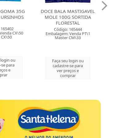
5G
DOCE BALA MASTIGAVEL
DOCE BALA MASTIGAV
OS
MOLE 100G SORTIDA
ZOLLE 100G FRAMBO
FLORESTAL
FLORESTAL
Código: 165444
Código: 165443
50
Embalagem: Venda PT\1
Embalagem: Venda PT\
Master CM\33
Master CM\33
Faça seu login ou
Faça seu login ou
cadastre-se para
cadastre-se para
ver preços e
ver preços e
comprar
comprar