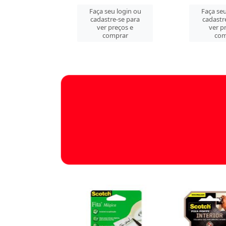
u login ou
Faça seu login ou
Faça seu
e-se para
cadastre-se para
cadastr
reços e
ver preços e
ver p
mprar
comprar
com