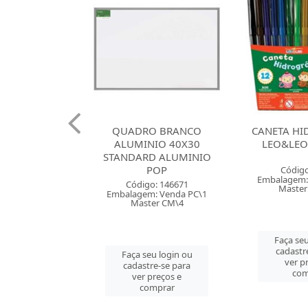
O BRANCO
CANETA HIDROGRAFICA
BLOCO 
IO 40X30
LEO&LEO 12 CORES
COLEGIAL
D ALUMINIO
FOLH
POP
Código: 82648
Código
Embalagem: Venda PT\12
Embalagem:
: 146671
Master CM\240
Maste
: Venda PC\1
er CM\4
Faça seu login ou
Faça seu
cadastre-se para
cadastr
u login ou
ver preços e
ver p
e-se para
comprar
com
reços e
mprar