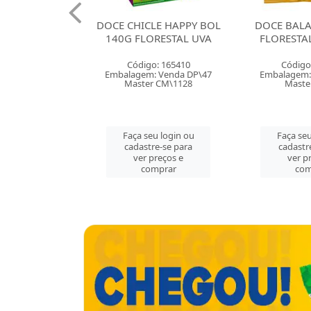
IAN
DOCE CHICLE HAPPY BOL
DOCE BALA GOMA 
STAL
140G FLORESTAL UVA
FLORESTAL BANAN
Código: 165410
Código: 165403
\12
Embalagem: Venda DP\47
Embalagem: Venda CX\
Master CM\1128
Master CX\50
Faça seu login ou
Faça seu login ou
cadastre-se para
cadastre-se para
ver preços e
ver preços e
comprar
comprar