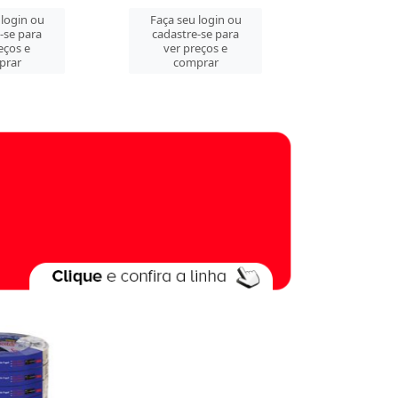
 login ou
Faça seu login ou
Faça seu 
-se para
cadastre-se para
cadastre
eços e
ver preços e
ver pre
prar
comprar
comp