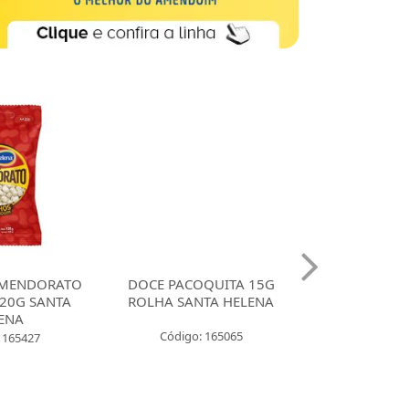
MENDORATO
DOCE PACOQUITA 15G
DOCE PACO
20G SANTA
ROLHA SANTA HELENA
QUADRADA
ENA
UNIDADES SA
Código: 165065
 165427
Código: