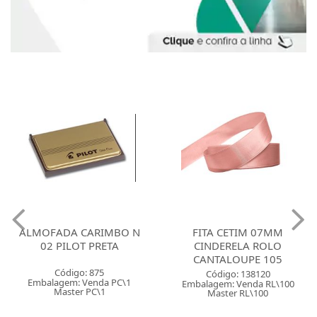
ALMOFADA CARIMBO N
FITA CETIM 07MM
02 PILOT PRETA
CINDERELA ROLO
CANTALOUPE 105
Código: 875
Código: 138120
Embalagem: Venda PC\1
Embalagem: Venda RL\100
Master PC\1
Master RL\100