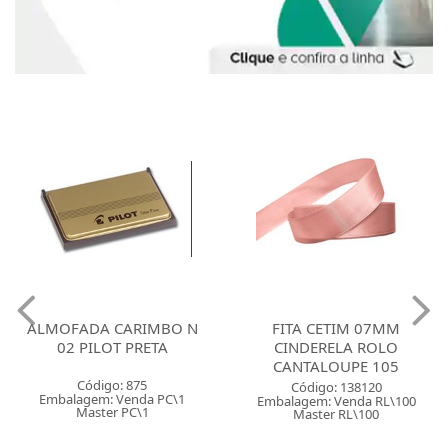
ALMOFADA CARIMBO N
FITA CETIM 07MM
02 PILOT PRETA
CINDERELA ROLO
CANTALOUPE 105
Código: 875
Código: 138120
Embalagem: Venda PC\1
Embalagem: Venda RL\100
Master PC\1
Master RL\100