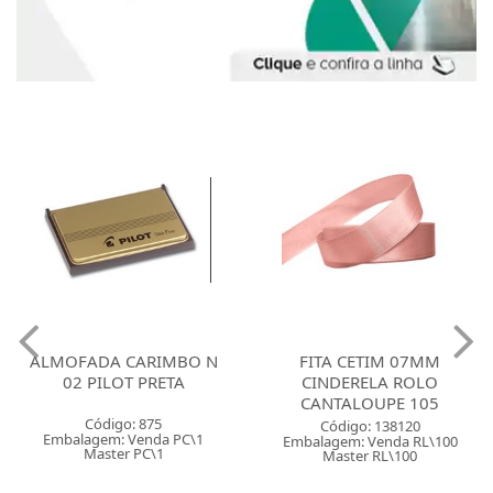
ALMOFADA CARIMBO N
FITA CETIM 07MM
02 PILOT PRETA
CINDERELA ROLO
CANTALOUPE 105
Código: 875
Código: 138120
Embalagem: Venda PC\1
Embalagem: Venda RL\100
Master PC\1
Master RL\100