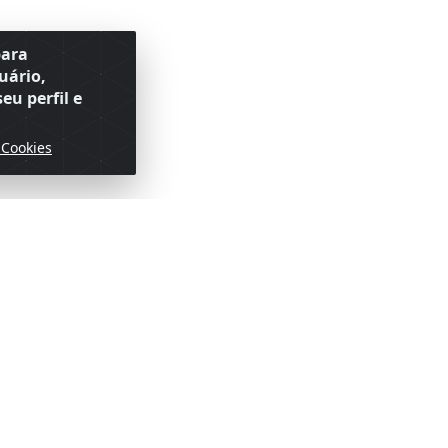
para
uário,
eu perfil e
 Cookies