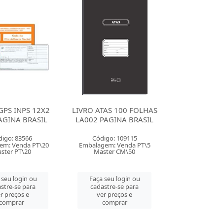
GPS INPS 12X2
LIVRO ATAS 100 FOLHAS
AGINA BRASIL
LA002 PAGINA BRASIL
digo: 83566
Código: 109115
em: Venda PT\20
Embalagem: Venda PT\5
ster PT\20
Master CM\50
 seu login ou
Faça seu login ou
stre-se para
cadastre-se para
r preços e
ver preços e
comprar
comprar