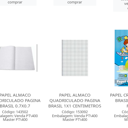
comprar
comprar
ve
PAPEL ALMACO
PAPEL ALMACO
PAPEL C
DRICULADO PAGINA
QUADRICULADO PAGINA
BRASI
BRASIL 0.7X0.7
BRASIL 1X1 CENTIMETROS
Código: 143502
Código: 153092
Cód
alagem: Venda PT\400
Embalagem: Venda PT\400
Embalag
Master PT\400
Master PT\400
M