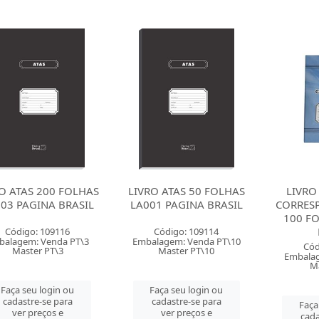
O ATAS 200 FOLHAS
LIVRO ATAS 50 FOLHAS
LIVR
03 PAGINA BRASIL
LA001 PAGINA BRASIL
CORRES
100 F
Código: 109116
Código: 109114
balagem: Venda PT\3
Embalagem: Venda PT\10
Cód
Master PT\3
Master PT\10
Embalag
M
Faça seu login ou
Faça seu login ou
cadastre-se para
cadastre-se para
Faça
ver preços e
ver preços e
cada