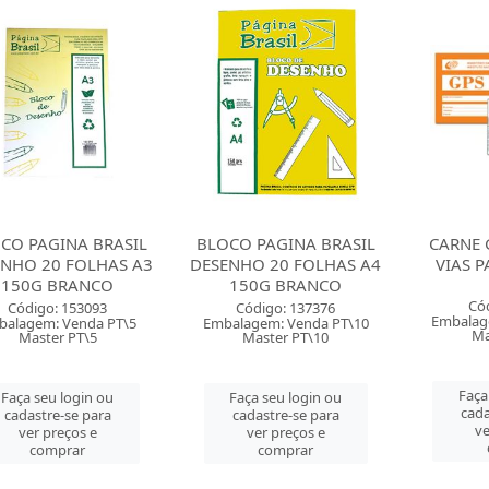
CO PAGINA BRASIL
BLOCO PAGINA BRASIL
CARNE 
ENHO 20 FOLHAS A3
DESENHO 20 FOLHAS A4
VIAS P
150G BRANCO
150G BRANCO
Có
Código: 153093
Código: 137376
Embalag
balagem: Venda PT\5
Embalagem: Venda PT\10
Ma
Master PT\5
Master PT\10
Faça
Faça seu login ou
Faça seu login ou
cada
cadastre-se para
cadastre-se para
ve
ver preços e
ver preços e
comprar
comprar