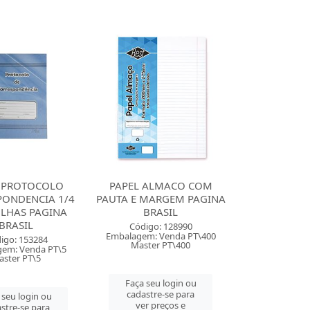
O PROTOCOLO
PAPEL ALMACO COM
PONDENCIA 1/4
PAUTA E MARGEM PAGINA
OLHAS PAGINA
BRASIL
BRASIL
Código: 128990
Embalagem: Venda PT\400
igo: 153284
Master PT\400
em: Venda PT\5
aster PT\5
Faça seu login ou
cadastre-se para
 seu login ou
ver preços e
stre-se para