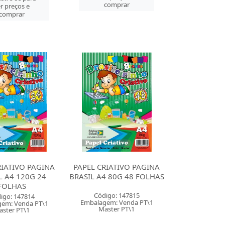
comprar
r preços e
comprar
RIATIVO PAGINA
PAPEL CRIATIVO PAGINA
L A4 120G 24
BRASIL A4 80G 48 FOLHAS
FOLHAS
Código: 147815
igo: 147814
Embalagem: Venda PT\1
em: Venda PT\1
Master PT\1
aster PT\1