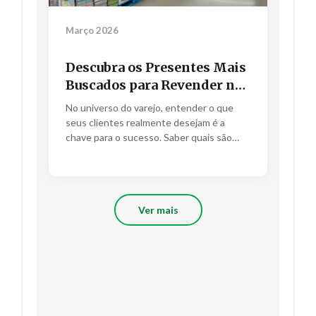
Março 2026
Descubra os Presentes Mais
Buscados para Revender no
Atacado e Turbine Suas
No universo do varejo, entender o que
Vendas!
seus clientes realmente desejam é a
chave para o sucesso. Saber quais são
os...
Ver mais