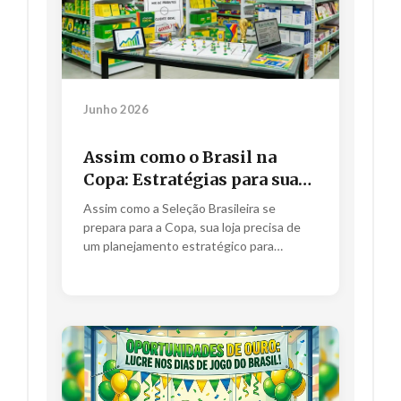
Junho 2026
Assim como o Brasil na
Copa: Estratégias para sua
loja Avançar nas Vendas
Assim como a Seleção Brasileira se
prepara para a Copa, sua loja precisa de
um planejamento estratégico para
avançar nas vendas. Com as táticas...