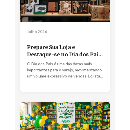
Julho 2026
Prepare Sua Loja e
Destaque-se no Dia dos Pais
com o Atacado Ideal
O Dia dos Pais é uma das datas mais
importantes para o varejo, movimentando
um volume expressivo de vendas. Lojistas
que se preparam...