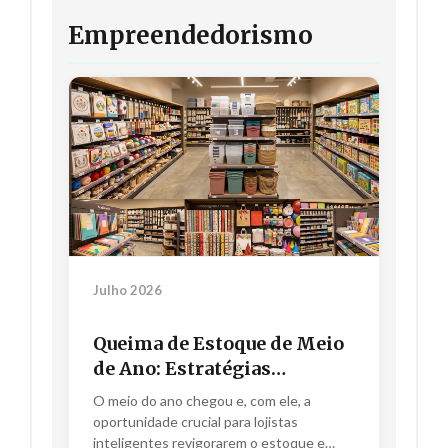
Empreendedorismo
Julho 2026
Queima de Estoque de Meio
de Ano: Estratégias
Imbatíveis e Embalagens
O meio do ano chegou e, com ele, a
que Atraem Clientes
oportunidade crucial para lojistas
inteligentes revigorarem o estoque e