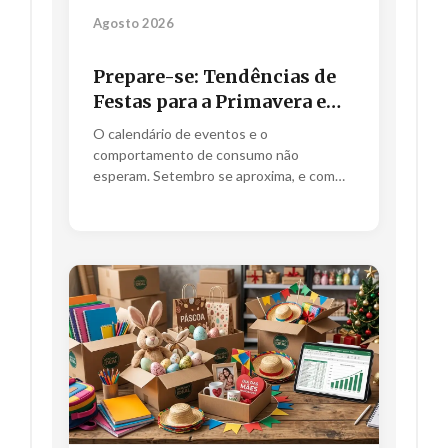
Agosto 2026
Prepare-se: Tendências de
Festas para a Primavera e
como abastecer seu estoque
O calendário de eventos e o
antes de setembro!
comportamento de consumo não
esperam. Setembro se aproxima, e com
ele, a explosão de cores e alegria da...