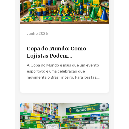
Junho 2026
Copa do Mundo: Como
Lojistas Podem
Transformar a Paixão
A Copa do Mundo é mais que um evento
Nacional em Lucro na Sua
esportivo; é uma celebração que
Loja
movimenta o Brasil inteiro. Para lojistas,
este é o momento ideal...