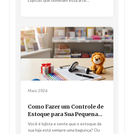
Lojistas que dominam essa arte
conseguem...
Maio 2026
Como Fazer um Controle de
Estoque para Sua Pequena
Loja e Multiplicar Seus
Você é lojista e sente que o estoque da
Lucros.
sua loja está sempre uma bagunça? Ou