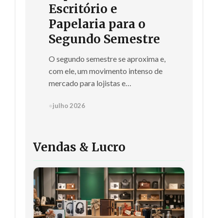
Escritório e
Papelaria para o
Segundo Semestre
O segundo semestre se aproxima e,
com ele, um movimento intenso de
mercado para lojistas e
revendedores. Este é o momento
•
julho 2026
crucial para...
Vendas & Lucro