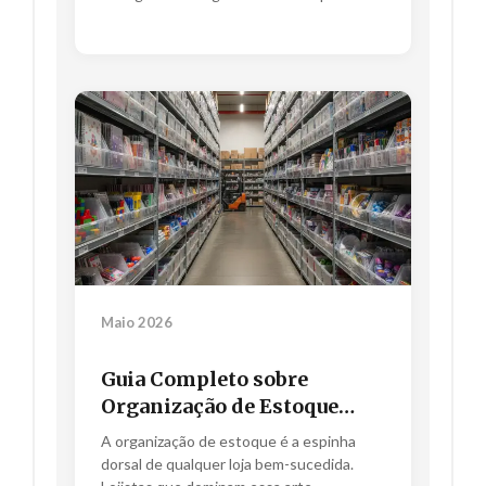
turbinarem as vendas...
Maio 2026
Guia Completo sobre
Organização de Estoque
para Lojas de Sucesso.
A organização de estoque é a espinha
dorsal de qualquer loja bem-sucedida.