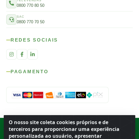
TELEVENDAS
0800 770 80 50
SAC
0800 770 70 50
REDES SOCIAIS
PAGAMENTO
O nosso site coleta cookies próprios e de
Rod. SP-215, s/n, km 98 — Área Rural
·
Porto Ferreira
/
SP
·
BR
· CEP
terceiros para proporcionar uma experiência
13.669-899
· CNPJ 56.679.863/0001-91
personalizada ao usuário, apresentar
© 2026 Atacado Ideal