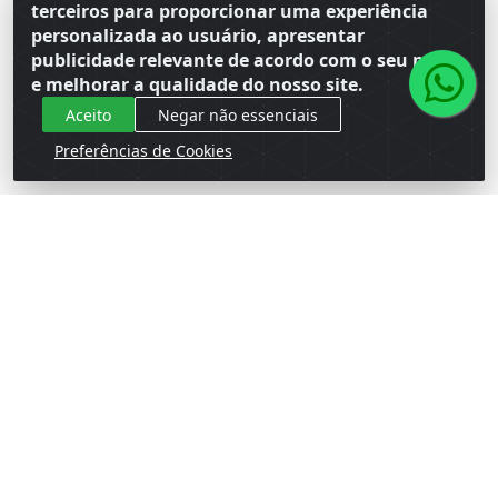
terceiros para proporcionar uma experiência
Faça seu login ou
Faça seu login ou
personalizada ao usuário, apresentar
cadastre-se para
cadastre-se para
ver preços e
ver preços e
publicidade relevante de acordo com o seu perfil
comprar
comprar
e melhorar a qualidade do nosso site.
Aceito
Negar não essenciais
Preferências de Cookies
ESTOJO ESCOLAR BEST
ESTOJO ESCOLAR BEST
BOX ESPECIAL TACTEL
BOX ESPECIAL TACTEL
PRETO EB0021
ROXO EB0021
Código: 156352
Código: 156579
Embalagem: Venda PC\1
Embalagem: Venda PC\1