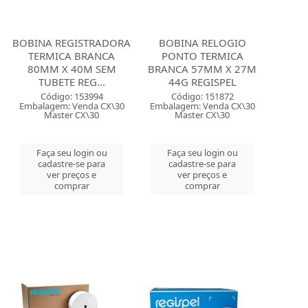
BOBINA REGISTRADORA
BOBINA RELOGIO
TERMICA BRANCA
PONTO TERMICA
80MM X 40M SEM
BRANCA 57MM X 27M
TUBETE REG...
44G REGISPEL
Código: 153994
Código: 151872
Embalagem: Venda CX\30
Embalagem: Venda CX\30
Master CX\30
Master CX\30
Faça seu login ou
Faça seu login ou
cadastre-se para
cadastre-se para
ver preços e
ver preços e
comprar
comprar