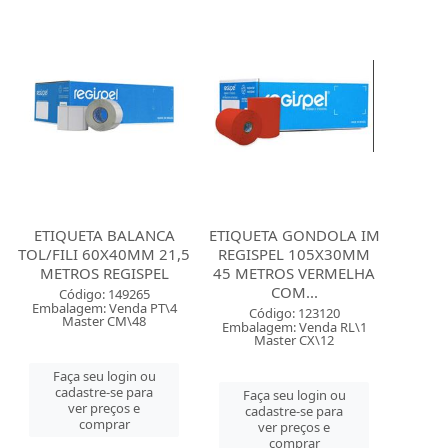
ETIQUETA BALANCA
ETIQUETA GONDOLA IM
TOL/FILI 60X40MM 21,5
REGISPEL 105X30MM
METROS REGISPEL
45 METROS VERMELHA
COM...
Código: 149265
Embalagem: Venda PT\4
Código: 123120
Master CM\48
Embalagem: Venda RL\1
Master CX\12
Faça seu login ou
cadastre-se para
Faça seu login ou
ver preços e
cadastre-se para
comprar
ver preços e
comprar