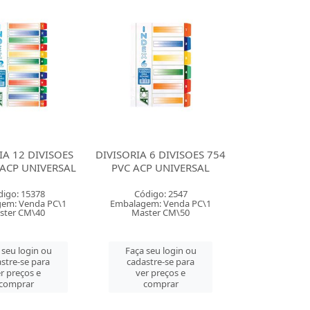
IA 12 DIVISOES
DIVISORIA 6 DIVISOES 754
 ACP UNIVERSAL
PVC ACP UNIVERSAL
digo: 15378
Código: 2547
em: Venda PC\1
Embalagem: Venda PC\1
ster CM\40
Master CM\50
 seu login ou
Faça seu login ou
stre-se para
cadastre-se para
r preços e
ver preços e
comprar
comprar