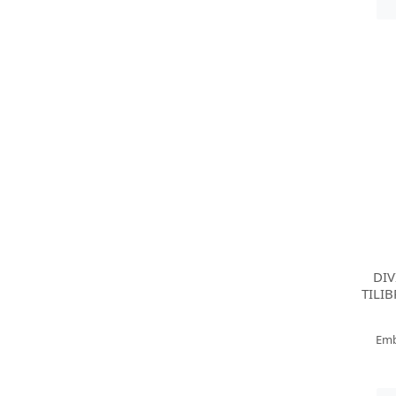
DIV
TILI
Emb