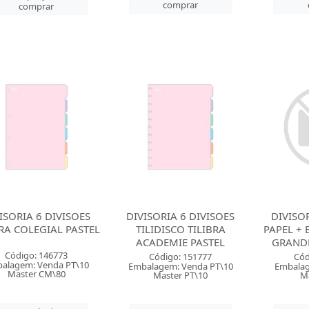
comprar
comprar
ISORIA 6 DIVISOES
DIVISORIA 6 DIVISOES
DIVISOR
BRA COLEGIAL PASTEL
TILIDISCO TILIBRA
PAPEL + 
ACADEMIE PASTEL
GRANDE
Código: 146773
Código: 151777
Cód
alagem: Venda PT\10
Embalagem: Venda PT\10
Embalag
Master CM\80
Master PT\10
Ma