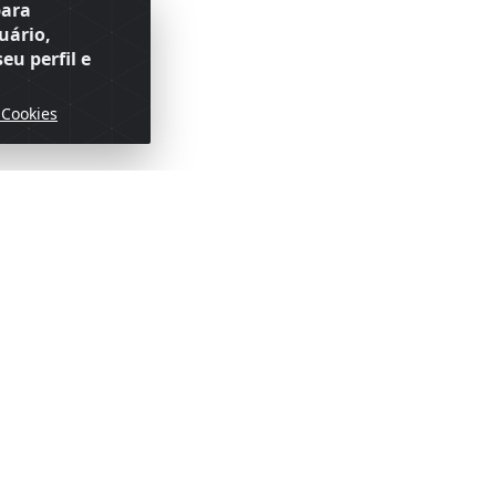
para
uário,
eu perfil e
 Cookies
ofertas!