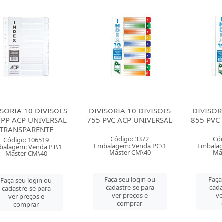
ISORIA 10 DIVISOES
DIVISORIA 10 DIVISOES
DIVISOR
 PP ACP UNIVERSAL
755 PVC ACP UNIVERSAL
855 PVC
TRANSPARENTE
Código: 3372
Có
Código: 106519
Embalagem: Venda PC\1
Embalag
balagem: Venda PT\1
Master CM\40
Ma
Master CM\40
Faça seu login ou
Faça
Faça seu login ou
cadastre-se para
cada
cadastre-se para
ver preços e
ve
ver preços e
comprar
comprar