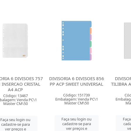
ORIA 6 DIVISOES 757
DIVISORIA 6 DIVISOES 856
DIVISOR
 INSERCAO CRISTAL
PP ACP SWEET UNIVERSAL
TILIBRA 
A4 ACP
Código: 151739
Cód
Código: 13467
Embalagem: Venda PC\1
Embalag
balagem: Venda PC\1
Master CM\50
Ma
Master CM\50
Faça seu login ou
Faça
Faça seu login ou
cadastre-se para
cada
cadastre-se para
ver preços e
ve
ver preços e