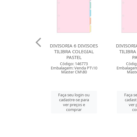
RIA 6 DIVISOES
DIVISORIA 6 DIVISOES
DIVISORI
BRA COLEGIAL
TILIBRA ACADEMIE
856 PP
PASTEL
PASTEL
UNI
digo: 146773
Código: 151157
Códig
em: Venda PT\10
Embalagem: Venda PT\10
Embalagem
ster CM\80
Master CM\80
Mast
 seu login ou
Faça seu login ou
Faça s
astre-se para
cadastre-se para
cadast
er preços e
ver preços e
ver 
comprar
comprar
co