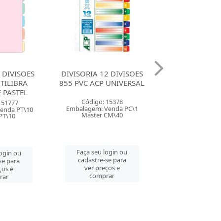
2 DIVISOES
DIVISORIA 6 DIVISOES
DIVISORIA 10 
 UNIVERSAL
754 PVC ACP UNIVERSAL
755 PVC ACP U
 15378
Código: 2547
Código: 33
Venda PC\1
Embalagem: Venda PC\1
Embalagem: Ven
CM\40
Master CM\50
Master CM
login ou
Faça seu login ou
Faça seu log
se para
cadastre-se para
cadastre-se 
ços e
ver preços e
ver preços
rar
comprar
comprar