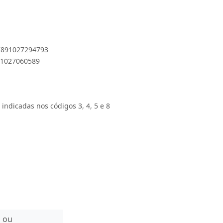
 7891027294793
891027060589
 indicadas nos códigos 3, 4, 5 e 8
n ou