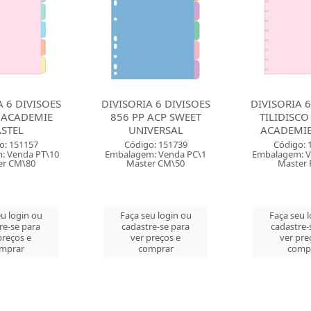
A 6 DIVISOES
DIVISORIA 6 DIVISOES
DIVISORIA 1
 ACP SWEET
TILIDISCO TILIBRA
855 PVC ACP
VERSAL
ACADEMIE PASTEL
Código:
o: 151739
Código: 151777
Embalagem: 
: Venda PC\1
Embalagem: Venda PT\10
Master 
er CM\50
Master PT\10
Faça seu 
eu login ou
Faça seu login ou
cadastre-
re-se para
cadastre-se para
ver pre
preços e
ver preços e
comp
mprar
comprar