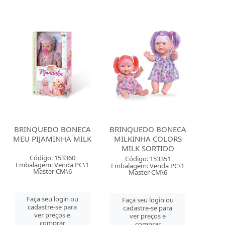
BRINQUEDO BONECA
BRINQUEDO BONECA
MEU PIJAMINHA MILK
MILKINHA COLORS
MILK SORTIDO
Código: 153360
Código: 153351
Embalagem: Venda PC\1
Embalagem: Venda PC\1
Master CM\6
Master CM\6
Faça seu login ou
Faça seu login ou
cadastre-se para
cadastre-se para
ver preços e
ver preços e
comprar
comprar