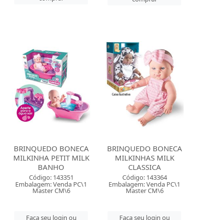
BRINQUEDO BONECA
BRINQUEDO BONECA
MILKINHA PETIT MILK
MILKINHAS MILK
BANHO
CLASSICA
Código: 143351
Código: 143364
Embalagem: Venda PC\1
Embalagem: Venda PC\1
Master CM\6
Master CM\6
Faça seu login ou
Faça seu login ou