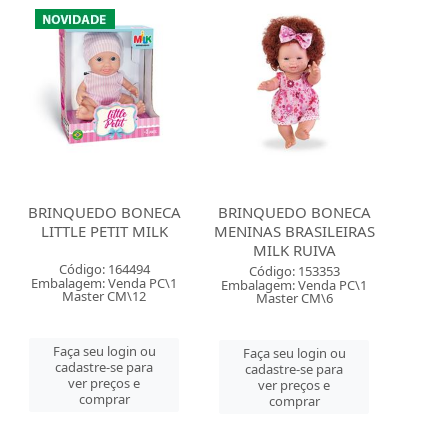
BRINQUEDO BONECA
BRINQUEDO BONECA
LITTLE PETIT MILK
MENINAS BRASILEIRAS
MILK RUIVA
Código: 164494
Código: 153353
Embalagem: Venda PC\1
Embalagem: Venda PC\1
Master CM\12
Master CM\6
Faça seu login ou
Faça seu login ou
cadastre-se para
cadastre-se para
ver preços e
ver preços e
comprar
comprar