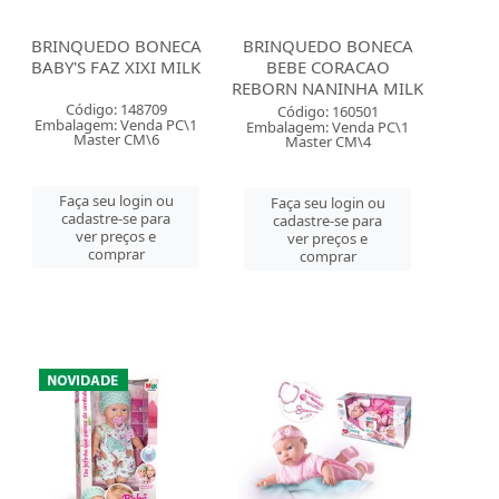
BRINQUEDO BONECA
BRINQUEDO BONECA
BABY'S FAZ XIXI MILK
BEBE CORACAO
REBORN NANINHA MILK
Código: 148709
Código: 160501
Embalagem: Venda PC\1
Embalagem: Venda PC\1
Master CM\6
Master CM\4
Faça seu login ou
Faça seu login ou
cadastre-se para
cadastre-se para
ver preços e
ver preços e
comprar
comprar