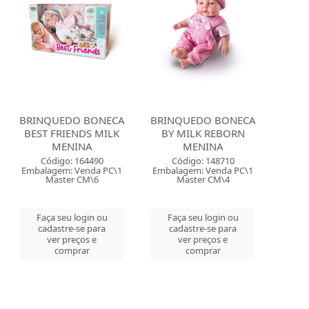
BRINQUEDO BONECA
BRINQUEDO BONECA
BEST FRIENDS MILK
BY MILK REBORN
MENINA
MENINA
Código: 164490
Código: 148710
Embalagem: Venda PC\1
Embalagem: Venda PC\1
Master CM\6
Master CM\4
Faça seu login ou
Faça seu login ou
cadastre-se para
cadastre-se para
ver preços e
ver preços e
comprar
comprar