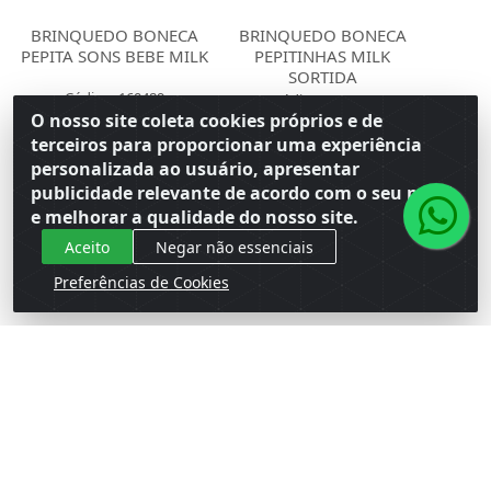
BRINQUEDO BONECA
BRINQUEDO BONECA
PEPITA SONS BEBE MILK
PEPITINHAS MILK
SORTIDA
Código: 160489
Código: 156905
Embalagem: Venda PC\1
Embalagem: Venda PC\1
O nosso site coleta cookies próprios e de
Master CM\6
Master CM\18
terceiros para proporcionar uma experiência
personalizada ao usuário, apresentar
Faça seu login ou
Faça seu login ou
publicidade relevante de acordo com o seu perfil
cadastre-se para
cadastre-se para
e melhorar a qualidade do nosso site.
ver preços e
ver preços e
comprar
comprar
Aceito
Negar não essenciais
Preferências de Cookies
Cadastre-se para receber nossas ofertas!