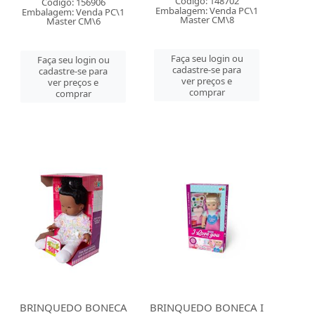
Código: 148702
Código: 156906
Embalagem: Venda PC\1
Embalagem: Venda PC\1
Master CM\8
Master CM\6
Faça seu login ou
Faça seu login ou
cadastre-se para
cadastre-se para
ver preços e
ver preços e
comprar
comprar
BRINQUEDO BONECA
BRINQUEDO BONECA I