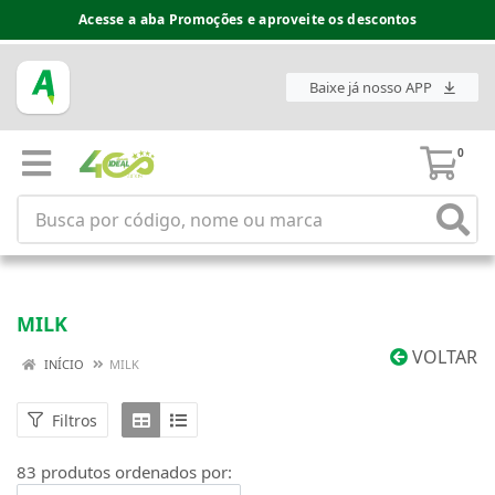
Espaço do Fornecedor disponível no acesso superior
Baixe já nosso APP
0
MILK
VOLTAR
INÍCIO
MILK
Filtros
83 produtos ordenados por: