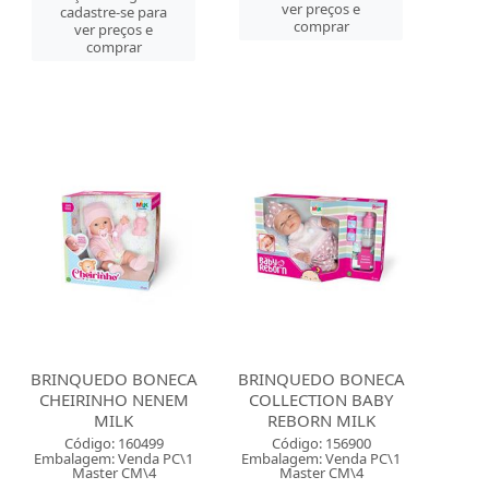
ver preços e
cadastre-se para
comprar
ver preços e
comprar
BRINQUEDO BONECA
BRINQUEDO BONECA
CHEIRINHO NENEM
COLLECTION BABY
MILK
REBORN MILK
Código: 160499
Código: 156900
Embalagem: Venda PC\1
Embalagem: Venda PC\1
Master CM\4
Master CM\4