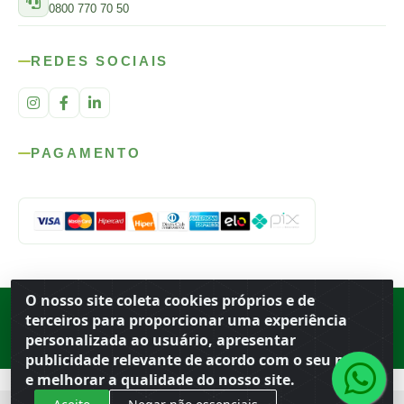
0800 770 70 50
REDES SOCIAIS
PAGAMENTO
O nosso site coleta cookies próprios e de
Rod. SP-215, s/n, km 98 — Área Rural
·
Porto Ferreira
/
SP
·
BR
· CEP
terceiros para proporcionar uma experiência
13.669-899
· CNPJ 56.679.863/0001-91
personalizada ao usuário, apresentar
© 2026 Atacado Ideal
publicidade relevante de acordo com o seu perfil
e melhorar a qualidade do nosso site.