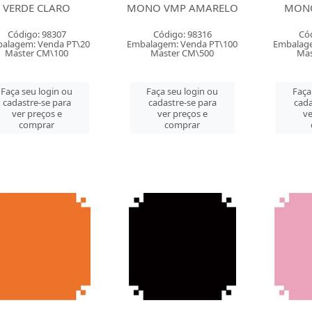
VERDE CLARO
MONO VMP AMARELO
MONO
Código: 98307
Código: 98316
Có
alagem: Venda PT\20
Embalagem: Venda PT\100
Embalage
Master CM\100
Master CM\500
Mas
Faça seu login ou
Faça seu login ou
Faça
cadastre-se para
cadastre-se para
cada
ver preços e
ver preços e
ve
comprar
comprar