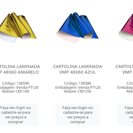
TOLINA LAMINADA
CARTOLINA LAMINADA
CARTOL
P 48X60 AMARELO
VMP 48X60 AZUL
VMP 
Código: 136590
Código: 136586
Cód
alagem: Venda PT\20
Embalagem: Venda PT\20
Embalag
Master CM\100
Master CM\100
Mas
Faça seu login ou
Faça seu login ou
Faça
cadastre-se para
cadastre-se para
cada
ver preços e
ver preços e
ve
comprar
comprar