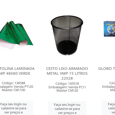
TOLINA LAMINADA
CESTO LIXO ARAMADO
GLOBO T
MP 48X60 VERDE
METAL VMP 15 LITROS
22X28
Código: 136588
Cód
Código: 143518
alagem: Venda PT\20
Embalag
Embalagem: Venda PC\1
Master CM\100
Ma
Master CM\20
Faça seu login ou
Faça
Faça seu login ou
cadastre-se para
cada
cadastre-se para
ver preços e
ve
ver preços e