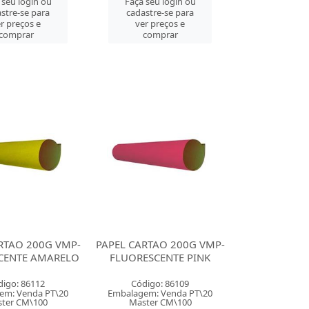
 seu login ou
Faça seu login ou
stre-se para
cadastre-se para
r preços e
ver preços e
comprar
comprar
RTAO 200G VMP-
PAPEL CARTAO 200G VMP-
CENTE AMARELO
FLUORESCENTE PINK
digo: 86112
Código: 86109
em: Venda PT\20
Embalagem: Venda PT\20
ter CM\100
Master CM\100