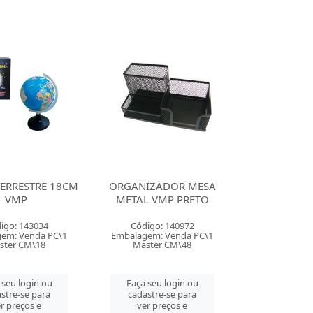
ERRESTRE 18CM
ORGANIZADOR MESA
VMP
METAL VMP PRETO
igo: 143034
Código: 140972
em: Venda PC\1
Embalagem: Venda PC\1
ster CM\18
Master CM\48
 seu login ou
Faça seu login ou
stre-se para
cadastre-se para
r preços e
ver preços e