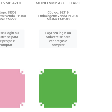
 VMP AZUL
MONO VMP AZUL CLARO
digo: 98308
Código: 98319
m: Venda PT\100
Embalagem: Venda PT\100
ter CM\500
Master CM\500
 seu login ou
Faça seu login ou
stre-se para
cadastre-se para
r preços e
ver preços e
comprar
comprar