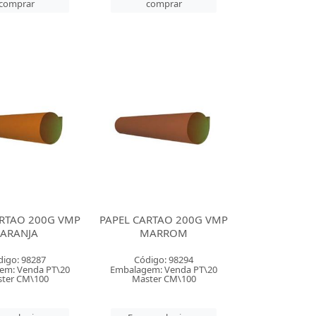
comprar
comprar
ARTAO 200G VMP
PAPEL CARTAO 200G VMP
LARANJA
MARROM
digo: 98287
Código: 98294
em: Venda PT\20
Embalagem: Venda PT\20
ter CM\100
Master CM\100