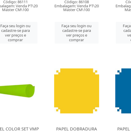
Código: 86111
Código: 86108
Có
alagem: Venda PT\20
Embalagem: Venda PT\20
Embalag
Master CM\100
Master CM\100
Mas
Faça seu login ou
Faça seu login ou
Faça
cadastre-se para
cadastre-se para
cada
ver preços e
ver preços e
ve
comprar
comprar
EL COLOR SET VMP
PAPEL DOBRADURA
PAPEL