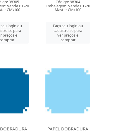
digo: 98305
Código: 98304
em: Venda PT\20
Embalagem: Venda PT\20
ter CM\100
Master CM\100
 seu login ou
Faça seu login ou
stre-se para
cadastre-se para
r preços e
ver preços e
comprar
comprar
 DOBRADURA
PAPEL DOBRADURA