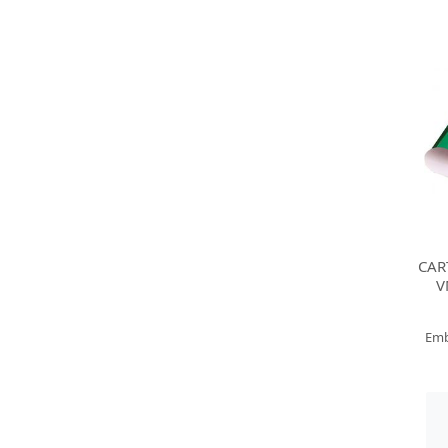
CAR
V
Emb