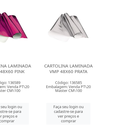
INA LAMINADA
CARTOLINA LAMINADA
48X60 PINK
VMP 48X60 PRATA
igo: 136589
Código: 136585
em: Venda PT\20
Embalagem: Venda PT\20
ter CM\100
Master CM\100
 seu login ou
Faça seu login ou
stre-se para
cadastre-se para
r preços e
ver preços e
comprar
comprar