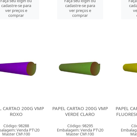
Faça seu login ou
Faça seu login ou
Faça
cadastre-se para
cadastre-se para
cada
ver preços e
ver preços e
ve
comprar
comprar
L CARTAO 200G VMP
PAPEL CARTAO 200G VMP
PAPEL CA
ROXO
VERDE CLARO
FLUORES
Código: 98288
Código: 98295
Có
alagem: Venda PT\20
Embalagem: Venda PT\20
Embalag
Master CM\100
Master CM\100
Mas