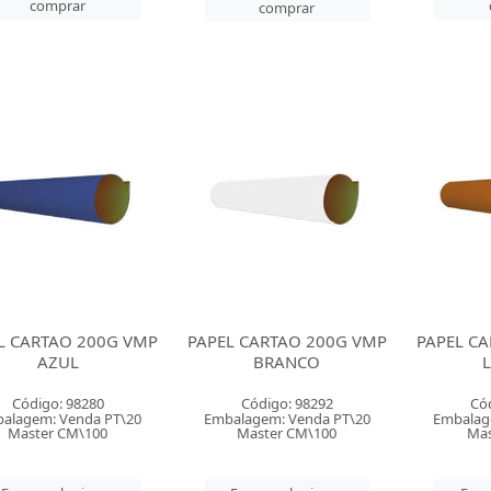
comprar
comprar
L CARTAO 200G VMP
PAPEL CARTAO 200G VMP
PAPEL C
AZUL
BRANCO
Código: 98280
Código: 98292
Có
alagem: Venda PT\20
Embalagem: Venda PT\20
Embalag
Master CM\100
Master CM\100
Mas