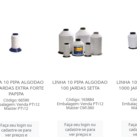
A 10 PIPA ALGODAO
LINHA 10 PIPA ALGODAO
LINHA 1
JARDAS EXTRA FORTE
100 JARDAS SETTA
1000 JA
PAPIPA
Código: 163884
Cód
Código: 66590
Embalagem: Venda PT\12
Embalag
alagem: Venda PT\12
Master CM\360
Ma
Master PT\12
Faça seu login ou
Faça
Faça seu login ou
cadastre-se para
cada
cadastre-se para
ver preços e
ve
ver preços e