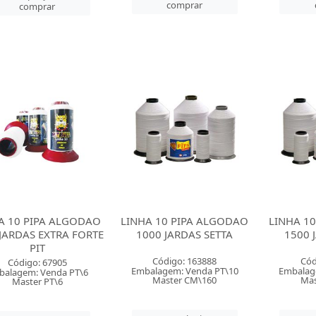
comprar
comprar
A 10 PIPA ALGODAO
LINHA 10 PIPA ALGODAO
LINHA 1
JARDAS EXTRA FORTE
1000 JARDAS SETTA
1500 
PIT
Código: 163888
Cód
Código: 67905
Embalagem: Venda PT\10
Embalag
balagem: Venda PT\6
Master CM\160
Mas
Master PT\6