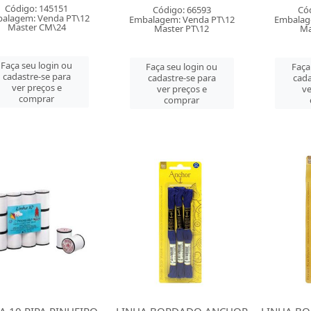
Código: 145151
Código: 66593
Có
alagem: Venda PT\12
Embalagem: Venda PT\12
Embalag
Master CM\24
Master PT\12
Ma
Faça seu login ou
Faça seu login ou
Faça
cadastre-se para
cadastre-se para
cada
ver preços e
ver preços e
ve
comprar
comprar