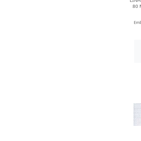
LINH
80 
Emb