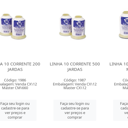
A 10 CORRENTE 200
LINHA 10 CORRENTE 500
LINHA 1
JARDAS
JARDAS
Código: 1986
Código: 1987
Có
alagem: Venda CX\12
Embalagem: Venda CX\12
Embalag
Master CM\660
Master CX\12
Ma
Faça seu login ou
Faça seu login ou
Faça
cadastre-se para
cadastre-se para
cada
ver preços e
ver preços e
ve
comprar
comprar