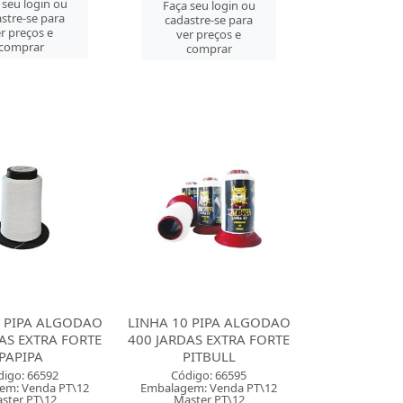
 seu login ou
Faça seu login ou
stre-se para
cadastre-se para
r preços e
ver preços e
comprar
comprar
0 PIPA ALGODAO
LINHA 10 PIPA ALGODAO
AS EXTRA FORTE
400 JARDAS EXTRA FORTE
PAPIPA
PITBULL
digo: 66592
Código: 66595
em: Venda PT\12
Embalagem: Venda PT\12
ster PT\12
Master PT\12