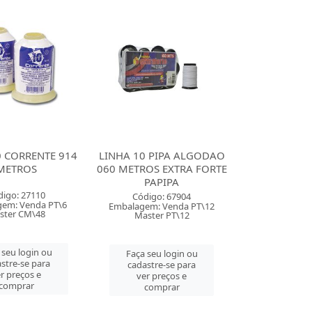
0 CORRENTE 914
LINHA 10 PIPA ALGODAO
METROS
060 METROS EXTRA FORTE
PAPIPA
digo: 27110
Código: 67904
em: Venda PT\6
Embalagem: Venda PT\12
ster CM\48
Master PT\12
 seu login ou
Faça seu login ou
stre-se para
cadastre-se para
r preços e
ver preços e
comprar
comprar