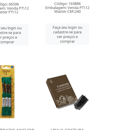
Código: 163886
digo: 66596
Embalagem: Venda PT\12
em: Venda PT\12
Master CM\240
ster PT\12
Faça seu login ou
 seu login ou
cadastre-se para
stre-se para
ver preços e
r preços e
comprar
comprar