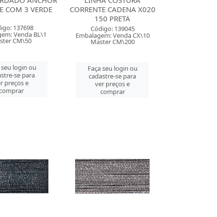
ORDADO ANCHOR
LINHA COSTURA
E COM 3 VERDE
CORRENTE CADENA X020
150 PRETA
igo: 137698
Código: 139045
em: Venda BL\1
Embalagem: Venda CX\10
ster CM\50
Master CM\200
 seu login ou
Faça seu login ou
stre-se para
cadastre-se para
r preços e
ver preços e
comprar
comprar