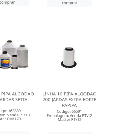
comprar
comprar
0 PIPA ALGODAO
LINHA 10 PIPA ALGODAO
JARDAS SETTA
200 JARDAS EXTRA FORTE
PAPIPA
igo: 163889
Código: 66591
em: Venda PT\10
Embalagem: Venda PT\12
ter CM\120
Master PT\12