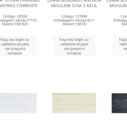
A 10 PIPA PINHEIRO
LINHA BORDADO ANCHOR
LINHA B
METROS CORRENTE
MOULINE COM 3 AZUL
MOULIN
Código: 20558
Código: 137696
Cód
alagem: Venda PT\10
Embalagem: Venda BL\1
Embalag
Master CM\320
Master CM\50
Ma
Faça seu login ou
Faça seu login ou
Faça
cadastre-se para
cadastre-se para
cada
ver preços e
ver preços e
ve
comprar
comprar