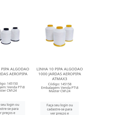
0 PIPA ALGODAO
LINHA 10 PIPA ALGODAO
RDAS AEROPIPA
1000 JARDAS AEROPIPA
ATMAX3
igo: 145150
Código: 145158
em: Venda PT\8
Embalagem: Venda PT\8
ster CM\24
Master CM\24
 seu login ou
Faça seu login ou
stre-se para
cadastre-se para
r preços e
ver preços e