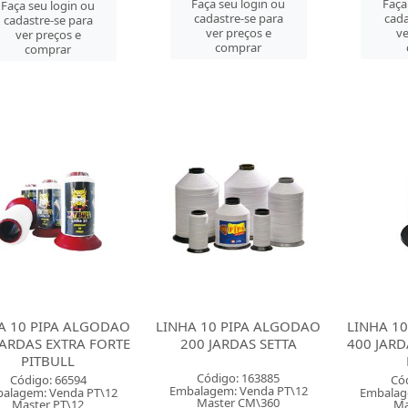
Faça seu login ou
Faça
Faça seu login ou
cadastre-se para
cada
cadastre-se para
ver preços e
ve
ver preços e
comprar
comprar
A 10 PIPA ALGODAO
LINHA 10 PIPA ALGODAO
LINHA 1
JARDAS EXTRA FORTE
200 JARDAS SETTA
400 JARD
PITBULL
Código: 163885
Código: 66594
Có
Embalagem: Venda PT\12
alagem: Venda PT\12
Embalag
Master CM\360
Master PT\12
Ma