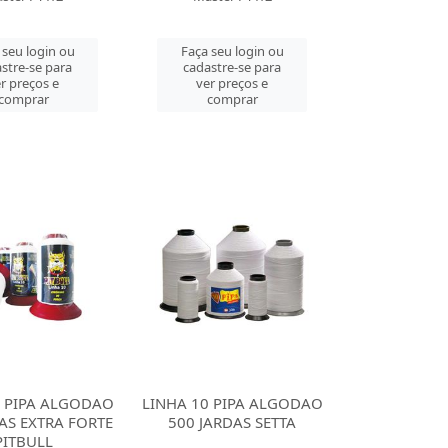
 seu login ou
Faça seu login ou
stre-se para
cadastre-se para
r preços e
ver preços e
comprar
comprar
0 PIPA ALGODAO
LINHA 10 PIPA ALGODAO
AS EXTRA FORTE
500 JARDAS SETTA
PITBULL