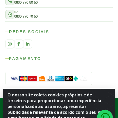
0800 770 80 50
SAC
0800 770 70 50
REDES SOCIAIS
PAGAMENTO
O nosso site coleta cookies próprios e de
terceiros para proporcionar uma experiência
personalizada ao usuário, apresentar
Rod. SP-215, s/n, km 98 — Área Rural
·
Porto Ferreira
/
SP
·
BR
· CEP
13.669-899
· CNPJ 56.679.863/0001-91
publicidade relevante de acordo com o seu perfil
© 2026 Atacado Ideal