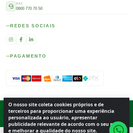
SAC
0800 770 70 50
REDES SOCIAIS
PAGAMENTO
O nosso site coleta cookies próprios e de
Rod. SP-215, s/n, km 98 — Área Rural
·
Porto Ferreira
/
SP
·
BR
· CEP
terceiros para proporcionar uma experiência
13.669-899
· CNPJ 56.679.863/0001-91
personalizada ao usuário, apresentar
© 2026 Atacado Ideal
publicidade relevante de acordo com o seu perfil
e melhorar a qualidade do nosso site.