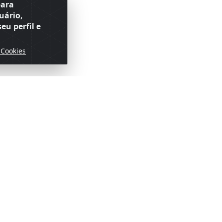
para
uário,
eu perfil e
 Cookies
ofertas!