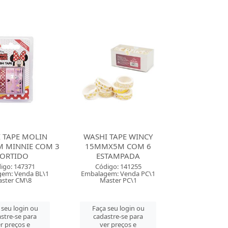
 TAPE MOLIN
WASHI TAPE WINCY
 MINNIE COM 3
15MMX5M COM 6
ORTIDO
ESTAMPADA
igo: 147371
Código: 141255
em: Venda BL\1
Embalagem: Venda PC\1
ster CM\8
Master PC\1
 seu login ou
Faça seu login ou
stre-se para
cadastre-se para
r preços e
ver preços e