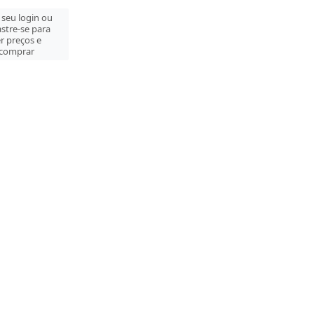
 seu login ou
stre-se para
r preços e
comprar