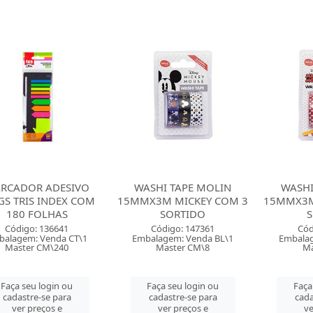
RCADOR ADESIVO
WASHI TAPE MOLIN
WASHI
GS TRIS INDEX COM
15MMX3M MICKEY COM 3
15MMX3M
180 FOLHAS
SORTIDO
S
Código: 136641
Código: 147361
Cód
balagem: Venda CT\1
Embalagem: Venda BL\1
Embalag
Master CM\240
Master CM\8
Ma
Faça seu login ou
Faça seu login ou
Faça
cadastre-se para
cadastre-se para
cada
ver preços e
ver preços e
ve