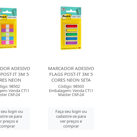
DOR ADESIVO
MARCADOR ADESIVO
POST-IT 3M 5
FLAGS POST-IT 3M 5
RES NEON
CORES NEON SETA
digo: 98502
Código: 98503
em: Venda CT\1
Embalagem: Venda CT\1
ster CM\24
Master CM\24
 seu login ou
Faça seu login ou
stre-se para
cadastre-se para
r preços e
ver preços e
comprar
comprar