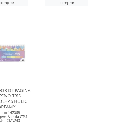
comprar
comprar
OR DE PAGINA
SIVO TRIS
OLHAS HOLIC
DREAMY
igo: 147068
em: Venda CT\1
ter CM\240