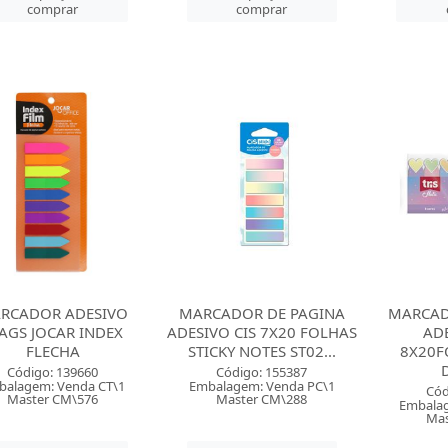
comprar
comprar
RCADOR ADESIVO
MARCADOR DE PAGINA
MARCAD
AGS JOCAR INDEX
ADESIVO CIS 7X20 FOLHAS
ADE
FLECHA
STICKY NOTES ST02...
8X20F
Código: 139660
Código: 155387
balagem: Venda CT\1
Embalagem: Venda PC\1
Cód
Master CM\576
Master CM\288
Embalag
Mas