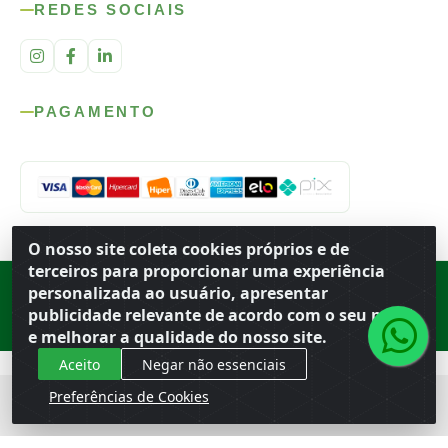
REDES SOCIAIS
PAGAMENTO
O nosso site coleta cookies próprios e de
terceiros para proporcionar uma experiência
personalizada ao usuário, apresentar
Rod. SP-215, s/n, km 98 — Área Rural
·
Porto Ferreira
/
SP
·
BR
· CEP
13.669-899
· CNPJ 56.679.863/0001-91
publicidade relevante de acordo com o seu perfil
© 2026 Atacado Ideal
e melhorar a qualidade do nosso site.
Aceito
Negar não essenciais
Preferências de Cookies