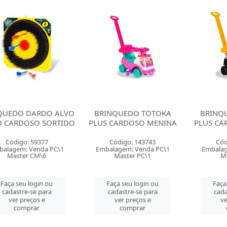
QUEDO DARDO ALVO
BRINQUEDO TOTOKA
BRINQ
O CARDOSO SORTIDO
PLUS CARDOSO MENINA
PLUS CA
Código: 59377
Código: 143743
Cód
balagem: Venda PC\1
Embalagem: Venda PC\1
Embalag
Master CM\6
Master PC\1
Ma
Faça seu login ou
Faça seu login ou
Faça
cadastre-se para
cadastre-se para
cada
ver preços e
ver preços e
ve
comprar
comprar