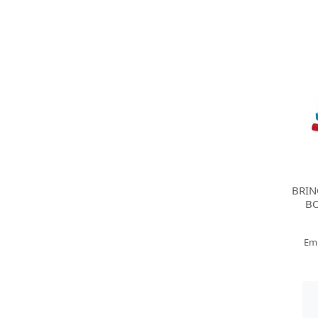
BRI
B
Em