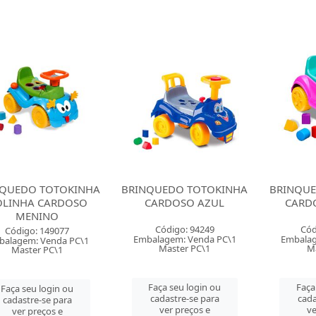
NQUEDO TOTOKINHA
BRINQUEDO TOTOKINHA
BRINQUE
OLINHA CARDOSO
CARDOSO AZUL
CARD
MENINO
Código: 94249
Cód
Código: 149077
Embalagem: Venda PC\1
Embalag
balagem: Venda PC\1
Master PC\1
Ma
Master PC\1
Faça seu login ou
Faça
Faça seu login ou
cadastre-se para
cada
cadastre-se para
ver preços e
ve
ver preços e