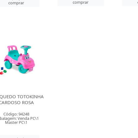
comprar
comprar
NQUEDO TOTOKINHA
CARDOSO ROSA
Código: 94248
balagem: Venda PC\1
Master PC\1