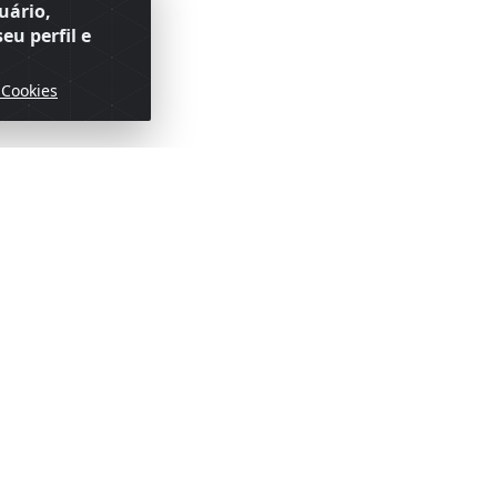
uário,
eu perfil e
 Cookies
ofertas!