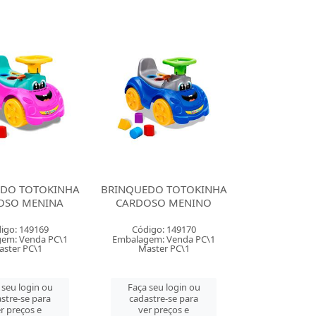
DO TOTOKINHA
BRINQUEDO TOTOKINHA
OSO MENINA
CARDOSO MENINO
igo: 149169
Código: 149170
em: Venda PC\1
Embalagem: Venda PC\1
ster PC\1
Master PC\1
 seu login ou
Faça seu login ou
stre-se para
cadastre-se para
r preços e
ver preços e