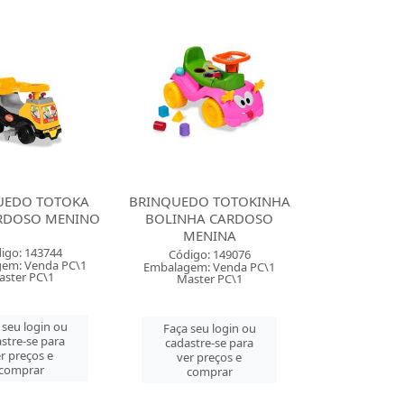
UEDO TOTOKA
BRINQUEDO TOTOKINHA
RDOSO MENINO
BOLINHA CARDOSO
MENINA
igo: 143744
Código: 149076
em: Venda PC\1
Embalagem: Venda PC\1
ster PC\1
Master PC\1
 seu login ou
Faça seu login ou
stre-se para
cadastre-se para
r preços e
ver preços e
comprar
comprar