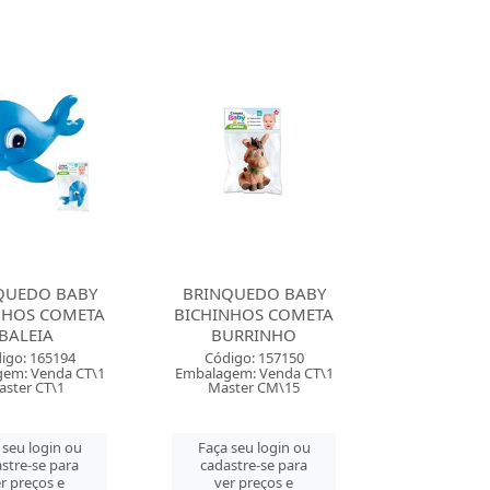
QUEDO BABY
BRINQUEDO BABY
NHOS COMETA
BICHINHOS COMETA
BALEIA
BURRINHO
igo: 165194
Código: 157150
em: Venda CT\1
Embalagem: Venda CT\1
aster CT\1
Master CM\15
 seu login ou
Faça seu login ou
stre-se para
cadastre-se para
r preços e
ver preços e