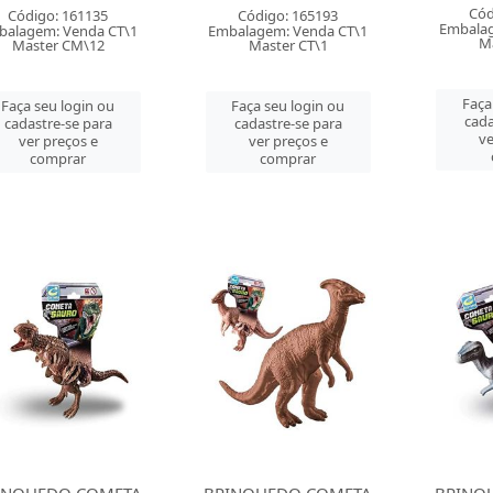
Cód
Código: 161135
Código: 165193
Embalag
balagem: Venda CT\1
Embalagem: Venda CT\1
M
Master CM\12
Master CT\1
Faça
Faça seu login ou
Faça seu login ou
cada
cadastre-se para
cadastre-se para
ve
ver preços e
ver preços e
comprar
comprar