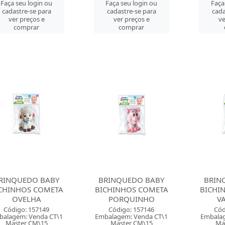
Faça seu login ou
Faça seu login ou
Faça
cadastre-se para
cadastre-se para
cada
ver preços e
ver preços e
ve
comprar
comprar
RINQUEDO BABY
BRINQUEDO BABY
BRIN
CHINHOS COMETA
BICHINHOS COMETA
BICHI
OVELHA
PORQUINHO
V
Código: 157149
Código: 157146
Cód
balagem: Venda CT\1
Embalagem: Venda CT\1
Embalag
Master CM\15
Master CM\15
Ma