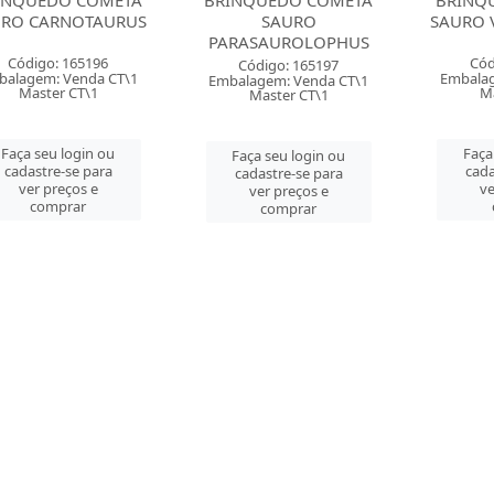
INQUEDO COMETA
BRINQUEDO COMETA
BRINQ
URO CARNOTAURUS
SAURO
SAURO 
PARASAUROLOPHUS
Código: 165196
Cód
Código: 165197
balagem: Venda CT\1
Embalag
Embalagem: Venda CT\1
Master CT\1
M
Master CT\1
Faça seu login ou
Faça
Faça seu login ou
cadastre-se para
cada
cadastre-se para
ver preços e
ve
ver preços e
comprar
comprar