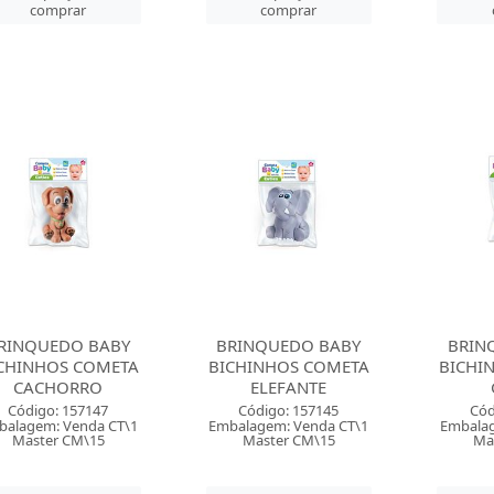
comprar
comprar
RINQUEDO BABY
BRINQUEDO BABY
BRIN
CHINHOS COMETA
BICHINHOS COMETA
BICHI
CACHORRO
ELEFANTE
Código: 157147
Código: 157145
Cód
balagem: Venda CT\1
Embalagem: Venda CT\1
Embalag
Master CM\15
Master CM\15
Ma