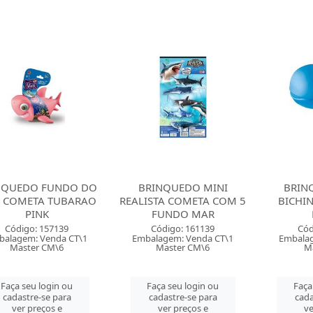
NQUEDO FUNDO DO
BRINQUEDO MINI
BRIN
 COMETA TUBARAO
REALISTA COMETA COM 5
BICHI
PINK
FUNDO MAR
Código: 157139
Código: 161139
Cód
balagem: Venda CT\1
Embalagem: Venda CT\1
Embalag
Master CM\6
Master CM\6
M
Faça seu login ou
Faça seu login ou
Faça
cadastre-se para
cadastre-se para
cada
ver preços e
ver preços e
ve