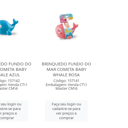
EDO FUNDO DO
BRINQUEDO FUNDO DO
OMETA BABY
MAR COMETA BABY
ALE AZUL
WHALE ROSA
igo: 157142
Código: 157141
em: Venda CT\1
Embalagem: Venda CT\1
ster CM\6
Master CM\6
 seu login ou
Faça seu login ou
stre-se para
cadastre-se para
r preços e
ver preços e
comprar
comprar