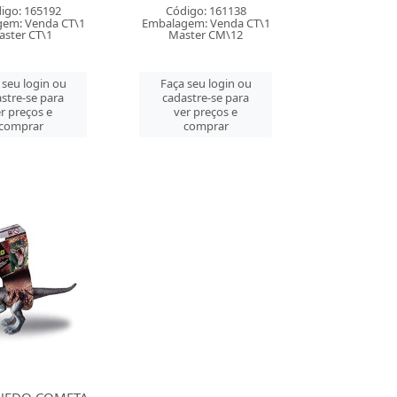
igo: 165192
Código: 161138
em: Venda CT\1
Embalagem: Venda CT\1
aster CT\1
Master CM\12
 seu login ou
Faça seu login ou
stre-se para
cadastre-se para
r preços e
ver preços e
comprar
comprar