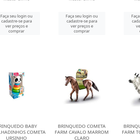
Faça seu login ou
Faça seu login ou
Faça
cadastre-se para
cadastre-se para
cada
ver preços e
ver preços e
ve
comprar
comprar
RINQUEDO BABY
BRINQUEDO COMETA
BRINQ
LHADINHOS COMETA
FARM CAVALO MARROM
FARM T
URSINHO
CLARO