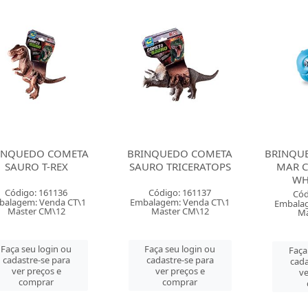
INQUEDO COMETA
BRINQUEDO COMETA
BRINQU
SAURO T-REX
SAURO TRICERATOPS
MAR C
WH
Código: 161136
Código: 161137
Cód
balagem: Venda CT\1
Embalagem: Venda CT\1
Embalag
Master CM\12
Master CM\12
Ma
Faça seu login ou
Faça seu login ou
Faça
cadastre-se para
cadastre-se para
cada
ver preços e
ver preços e
ve
comprar
comprar