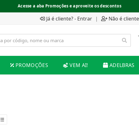
Acesse a aba Promoções e aproveite os descontos
Espaço do Fornecedor disponível no acesso superior
Já é cliente? - Entrar
|
Não é cliente
PROMOÇÕES
VEM AI!
ADELBRAS