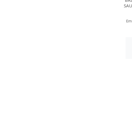
BR
SA
Em