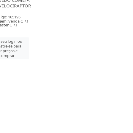
UEDO COMETA
VELOCIRAPTOR
igo: 165195
em: Venda CT\1
aster CT\1
 seu login ou
stre-se para
r preços e
comprar