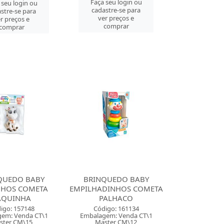
Faça seu login ou
 seu login ou
cadastre-se para
stre-se para
ver preços e
r preços e
comprar
comprar
QUEDO BABY
BRINQUEDO BABY
NHOS COMETA
EMPILHADINHOS COMETA
AQUINHA
PALHACO
igo: 157148
Código: 161134
em: Venda CT\1
Embalagem: Venda CT\1
ster CM\15
Master CM\12