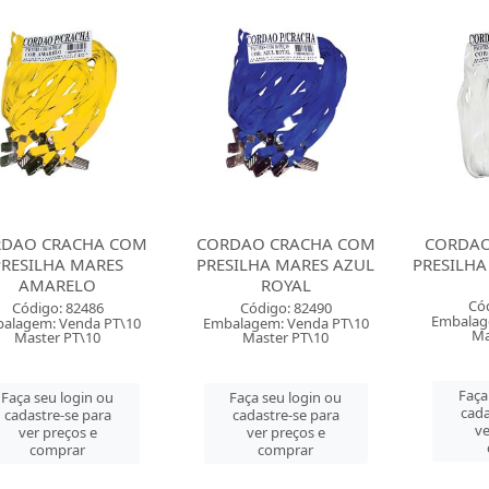
DAO CRACHA COM
CORDAO CRACHA COM
CORDAO
PRESILHA MARES
PRESILHA MARES AZUL
PRESILH
AMARELO
ROYAL
Có
Código: 82486
Código: 82490
Embalag
alagem: Venda PT\10
Embalagem: Venda PT\10
Ma
Master PT\10
Master PT\10
Faça
Faça seu login ou
Faça seu login ou
cada
cadastre-se para
cadastre-se para
ve
ver preços e
ver preços e
comprar
comprar