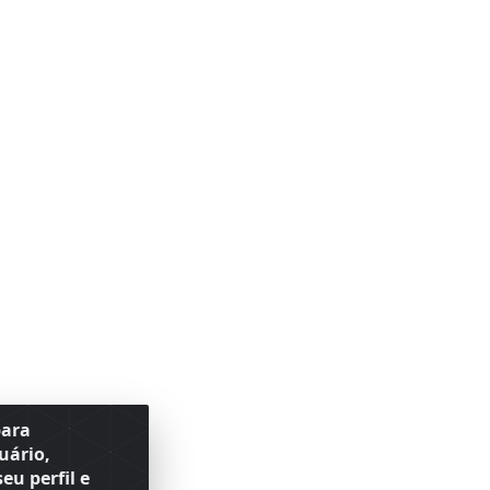
para
uário,
eu perfil e