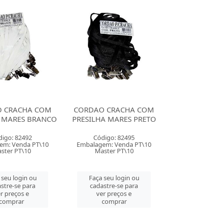
 CRACHA COM
CORDAO CRACHA COM
A MARES BRANCO
PRESILHA MARES PRETO
digo: 82492
Código: 82495
em: Venda PT\10
Embalagem: Venda PT\10
ster PT\10
Master PT\10
 seu login ou
Faça seu login ou
stre-se para
cadastre-se para
r preços e
ver preços e
comprar
comprar