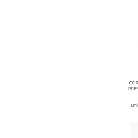
COR
PRE
Emb