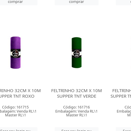
comprar
comprar
TRINHO 32CM X 10M
FELTRINHO 32CM X 10M
FELTRIN
UPPER TNT ROXO
SUPPER TNT VERDE
SUPPER T
Código: 161715
Código: 161716
Cód
balagem: Venda RL\1
Embalagem: Venda RL\1
Embalag
Master RL\1
Master RL\1
M