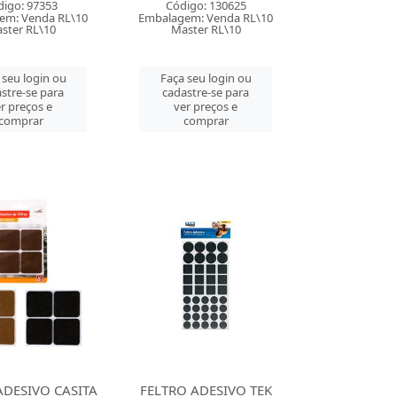
digo: 97353
Código: 130625
em: Venda RL\10
Embalagem: Venda RL\10
ster RL\10
Master RL\10
 seu login ou
Faça seu login ou
stre-se para
cadastre-se para
r preços e
ver preços e
comprar
comprar
ADESIVO CASITA
FELTRO ADESIVO TEK