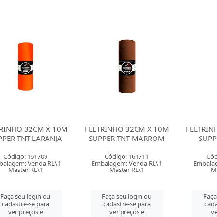
TRINHO 32CM X 10M
FELTRINHO 32CM X 10M
FELTRIN
PPER TNT LARANJA
SUPPER TNT MARROM
SUPP
Código: 161709
Código: 161711
Cód
balagem: Venda RL\1
Embalagem: Venda RL\1
Embalag
Master RL\1
Master RL\1
M
Faça seu login ou
Faça seu login ou
Faça
cadastre-se para
cadastre-se para
cada
ver preços e
ver preços e
ve