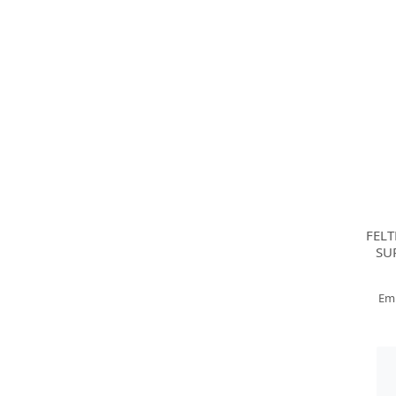
FEL
SU
Em