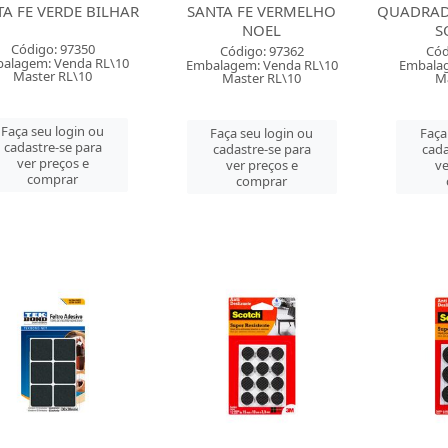
A FE VERDE BILHAR
SANTA FE VERMELHO
QUADRAD
NOEL
S
Código: 97350
Código: 97362
Cód
alagem: Venda RL\10
Embalagem: Venda RL\10
Embalag
Master RL\10
Master RL\10
M
Faça seu login ou
Faça seu login ou
Faça
cadastre-se para
cadastre-se para
cada
ver preços e
ver preços e
ve
comprar
comprar