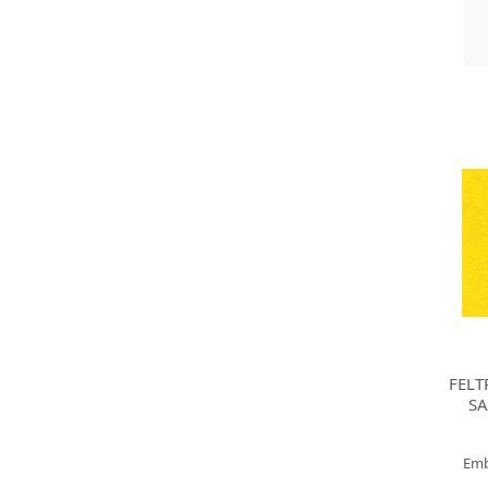
FELT
SA
Emb