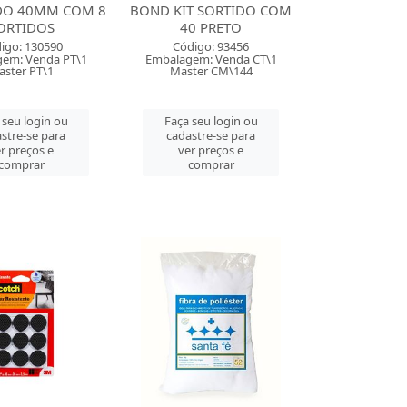
O 40MM COM 8
BOND KIT SORTIDO COM
ORTIDOS
40 PRETO
igo: 130590
Código: 93456
em: Venda PT\1
Embalagem: Venda CT\1
aster PT\1
Master CM\144
 seu login ou
Faça seu login ou
stre-se para
cadastre-se para
r preços e
ver preços e
comprar
comprar