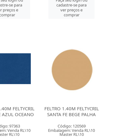
 seu login ou
Faça seu login ou
stre-se para
cadastre-se para
r preços e
ver preços e
comprar
comprar
.40M FELTYCRIL
FELTRO 1.40M FELTYCRIL
E AZUL OCEANO
SANTA FE BEGE PALHA
digo: 97363
Código: 120569
em: Venda RL\10
Embalagem: Venda RL\10
ster RL\10
Master RL\10