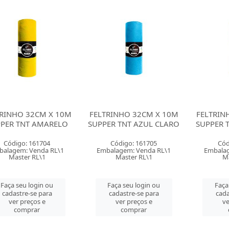
TRINHO 32CM X 10M
FELTRINHO 32CM X 10M
FELTRIN
PER TNT AMARELO
SUPPER TNT AZUL CLARO
SUPPER 
Código: 161704
Código: 161705
Cód
balagem: Venda RL\1
Embalagem: Venda RL\1
Embalag
Master RL\1
Master RL\1
M
Faça seu login ou
Faça seu login ou
Faça
cadastre-se para
cadastre-se para
cada
ver preços e
ver preços e
ve
comprar
comprar