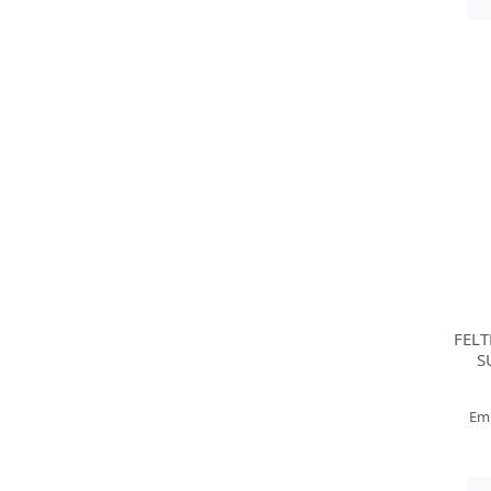
FEL
S
Em