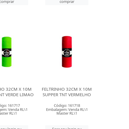
comprar
comprar
HO 32CM X 10M
FELTRINHO 32CM X 10M
NT VERDE LIMAO
SUPPER TNT VERMELHO
igo: 161717
Código: 161718
em: Venda RL\1
Embalagem: Venda RL\1
aster RL\1
Master RL\1