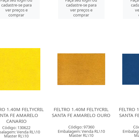
Faça seu login ou
Faça seu login ou
Faça
cadastre-se para
cadastre-se para
cada
ver preços e
ver preços e
ve
comprar
comprar
RO 1.40M FELTYCRIL
FELTRO 1.40M FELTYCRIL
FELTRO 1
NTA FE AMARELO
SANTA FE AMARELO OURO
SANTA F
CANARIO
Código: 97360
Có
Código: 130622
Embalagem: Venda RL\10
Embalag
alagem: Venda RL\10
Master RL\10
Ma
Master RL\10