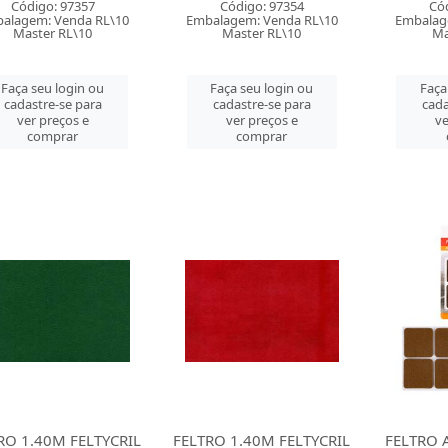
Código: 97357
Código: 97354
Có
alagem: Venda RL\10
Embalagem: Venda RL\10
Embalag
Master RL\10
Master RL\10
Ma
Faça seu login ou
Faça seu login ou
Faça
cadastre-se para
cadastre-se para
cada
ver preços e
ver preços e
ve
comprar
comprar
RO 1.40M FELTYCRIL
FELTRO 1.40M FELTYCRIL
FELTRO 