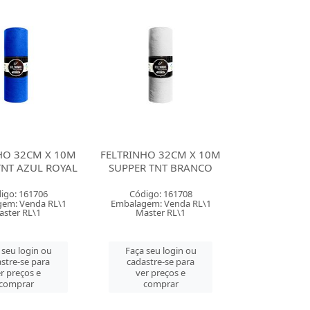
HO 32CM X 10M
FELTRINHO 32CM X 10M
TNT AZUL ROYAL
SUPPER TNT BRANCO
igo: 161706
Código: 161708
em: Venda RL\1
Embalagem: Venda RL\1
aster RL\1
Master RL\1
 seu login ou
Faça seu login ou
stre-se para
cadastre-se para
r preços e
ver preços e
comprar
comprar