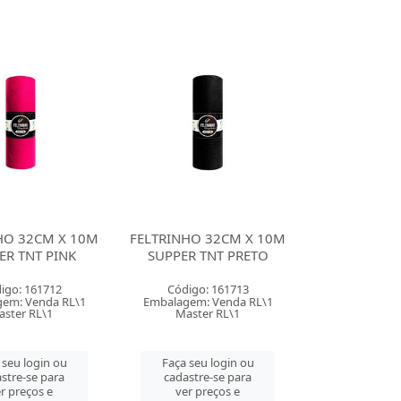
HO 32CM X 10M
FELTRINHO 32CM X 10M
ER TNT PINK
SUPPER TNT PRETO
igo: 161712
Código: 161713
em: Venda RL\1
Embalagem: Venda RL\1
aster RL\1
Master RL\1
 seu login ou
Faça seu login ou
stre-se para
cadastre-se para
r preços e
ver preços e