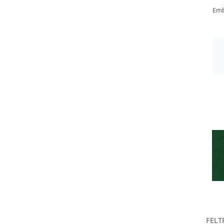
Emb
FELT