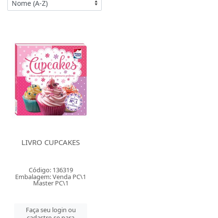
LIVRO CUPCAKES
Código: 136319
Embalagem: Venda PC\1
Master PC\1
Faça seu login ou
cadastre-se para