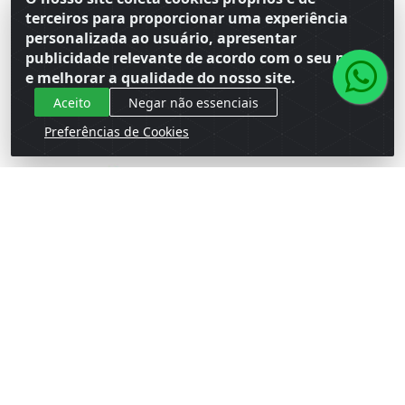
terceiros para proporcionar uma experiência
Faça seu login ou
Faça seu login ou
personalizada ao usuário, apresentar
cadastre-se para
cadastre-se para
ver preços e
ver preços e
publicidade relevante de acordo com o seu perfil
comprar
comprar
e melhorar a qualidade do nosso site.
Aceito
Negar não essenciais
Preferências de Cookies
PASTA A/E PLASTICA PP
PASTA A/E PLASTICA PP
20MM ACP OFICIO ON
20MM ACP PASTEL
LINE VERMELHA
AZUL
Código: 3882
Código: 132121