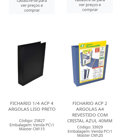
cadastre-se para
ver preços e
ver preços e
comprar
comprar
FICHARIO 1/4 ACP 4
FICHARIO ACP 2
ARGOLAS LISO PRETO
ARGOLAS A4
REVESTIDO COM
CRISTAL AZUL 40MM
Código: 25827
Embalagem: Venda PC\1
Código: 33929
Master CM\15
Embalagem: Venda PC\1
Master CM\20