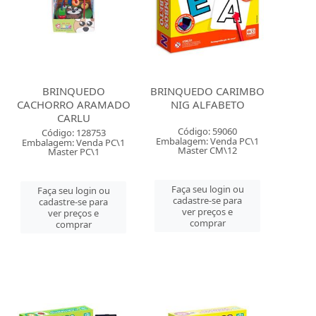
BRINQUEDO
BRINQUEDO CARIMBO
CACHORRO ARAMADO
NIG ALFABETO
CARLU
Código: 59060
Código: 128753
Embalagem: Venda PC\1
Embalagem: Venda PC\1
Master CM\12
Master PC\1
Faça seu login ou
Faça seu login ou
cadastre-se para
cadastre-se para
ver preços e
ver preços e
comprar
comprar