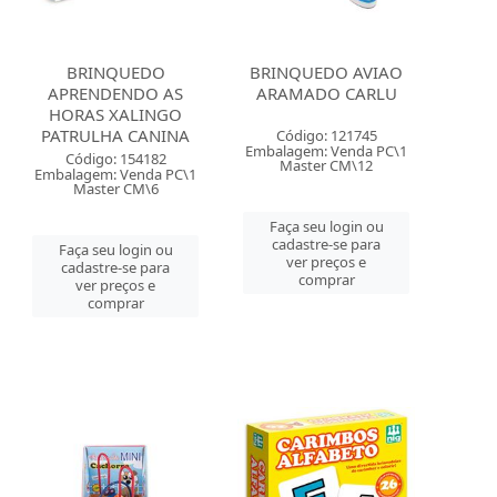
BRINQUEDO
BRINQUEDO AVIAO
APRENDENDO AS
ARAMADO CARLU
HORAS XALINGO
PATRULHA CANINA
Código: 121745
Embalagem: Venda PC\1
Código: 154182
Master CM\12
Embalagem: Venda PC\1
Master CM\6
Faça seu login ou
cadastre-se para
Faça seu login ou
ver preços e
cadastre-se para
comprar
ver preços e
comprar