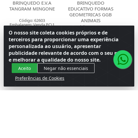
BRINQUEDO E.V.A
BRINQUEDO
TANGRAM MINGONE
EDUCATIVO FORMAS
GEOMETRICAS GGB
ANIMAIS
Código: 62603
Embalagem: Venda PC\1
Código: 161191
Master PC\1
Embalagem: Venda PC\1
O nosso site coleta cookies próprios e de
Master CM\6
terceiros para proporcionar uma experiência
personalizada ao usuário, apresentar
Faça seu login ou
cadastre-se para
Faça seu login ou
publicidade relevante de acordo com o seu perfil
ver preços e
cadastre-se para
e melhorar a qualidade do nosso site.
comprar
ver preços e
comprar
Aceito
Negar não essenciais
Preferências de Cookies