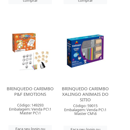
comprar
comprar
BRINQUEDO CARIMBO
BRINQUEDO CARIMBO
P&F EMOTIONS
XALINGO ANIMAIS DO
SITIO
Código: 149293
Código: 59015
Embalagem: Venda PC\1
Embalagem: Venda PC\1
Master PC\1
Master CM\6
Faça seu login ou
Faça seu login ou