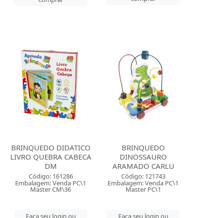
BRINQUEDO DIDATICO
BRINQUEDO
LIVRO QUEBRA CABECA
DINOSSAURO
DM
ARAMADO CARLU
Código: 161286
Código: 121743
Embalagem: Venda PC\1
Embalagem: Venda PC\1
Master CM\36
Master PC\1
Faça seu login ou
Faça seu login ou