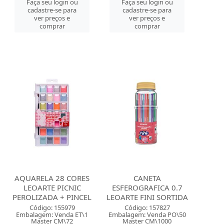
Faça seu login ou
Faça seu login ou
cadastre-se para
cadastre-se para
ver preços e
ver preços e
comprar
comprar
AQUARELA 28 CORES
CANETA
LEOARTE PICNIC
ESFEROGRAFICA 0.7
PEROLIZADA + PINCEL
LEOARTE FINI SORTIDA
Código: 155979
Código: 157827
Embalagem: Venda ET\1
Embalagem: Venda PO\50
Master CM\72
Master CM\1000