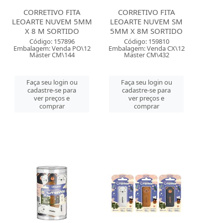
CORRETIVO FITA
CORRETIVO FITA
LEOARTE NUVEM 5MM
LEOARTE NUVEM SM
X 8 M SORTIDO
5MM X 8M SORTIDO
Código: 157896
Código: 159810
Embalagem: Venda PO\12
Embalagem: Venda CX\12
Master CM\144
Master CM\432
Faça seu login ou
Faça seu login ou
cadastre-se para
cadastre-se para
ver preços e
ver preços e
comprar
comprar