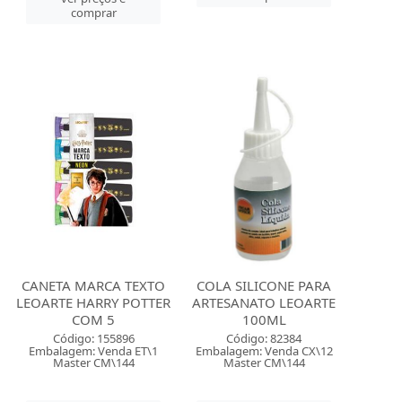
comprar
CANETA MARCA TEXTO
COLA SILICONE PARA
LEOARTE HARRY POTTER
ARTESANATO LEOARTE
COM 5
100ML
Código: 155896
Código: 82384
Embalagem: Venda ET\1
Embalagem: Venda CX\12
Master CM\144
Master CM\144