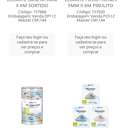
X 6M SORTIDO
5MM X 6M PIRULITO
Código: 157868
Código: 157920
Embalagem: Venda DP\12
Embalagem: Venda PO\12
Master CM\144
Master CM\144
Faça seu login ou
Faça seu login ou
cadastre-se para
cadastre-se para
ver preços e
ver preços e
comprar
comprar