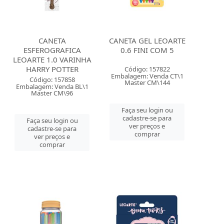
CANETA
CANETA GEL LEOARTE
ESFEROGRAFICA
0.6 FINI COM 5
LEOARTE 1.0 VARINHA
HARRY POTTER
Código: 157822
Embalagem: Venda CT\1
Código: 157858
Master CM\144
Embalagem: Venda BL\1
Master CM\96
Faça seu login ou
cadastre-se para
Faça seu login ou
ver preços e
cadastre-se para
comprar
ver preços e
comprar