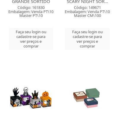
GRANDE SORTIDO
SCARY NIGHT SOR...
Código: 161830
Código: 149671
Embalagem: Venda PT\10
Embalagem: Venda PT\10
Master PT\10
Master CM\100
Faça seu login ou
Faça seu login ou
cadastre-se para
cadastre-se para
ver preços e
ver preços e
comprar
comprar