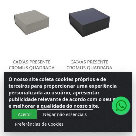
CAIXAS PRESENTE
CAIXAS PRESENTE
CROMUS QUADRADA
CROMUS QUADRADA
COM TAMPA 20X20X10
COM TAMPA 20X20X10
O nosso site coleta cookies próprios e de
PEQUENA R...
PEQUENA R...
terceiros para proporcionar uma experiência
Código: 160266
Código: 160263
Embalagem: Venda PC\1
Embalagem: Venda PC\1
personalizada ao usuário, apresentar
Master CM\30
Master CM\30
publicidade relevante de acordo com o seu perfil
e melhorar a qualidade do nosso site.
Faça seu login ou
Faça seu login ou
Aceito
Negar não essenciais
cadastre-se para
cadastre-se para
ver preços e
ver preços e
Preferências de Cookies
comprar
comprar