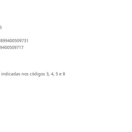
5
 7899400509731
899400509717
 indicadas nos códigos 3, 4, 5 e 8