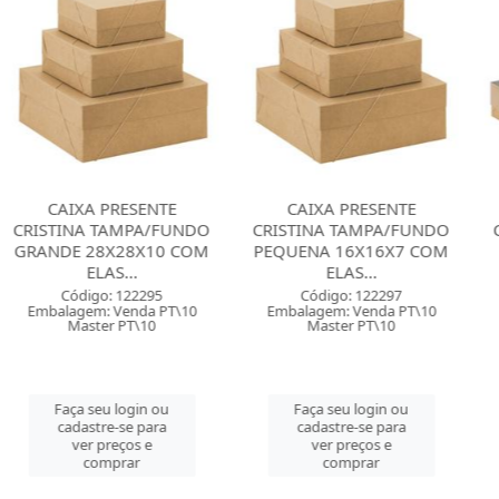
 PRESENTE
CAIXA PRESENTE
CAIXA PR
TAMPA/FUNDO
CRISTINA TAMPA/FUNDO
CRISTINA TA
8X28X10 COM
PEQUENA 16X16X7 COM
GRANDE 25,
AS...
ELAS...
PVC K
o: 122295
Código: 122297
Código: 
: Venda PT\10
Embalagem: Venda PT\10
Embalagem: 
er PT\10
Master PT\10
Master
u login ou
Faça seu login ou
Faça seu 
re-se para
cadastre-se para
cadastre-
preços e
ver preços e
ver pre
mprar
comprar
comp