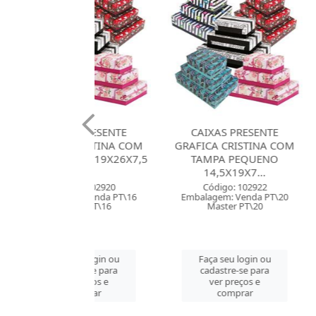
AS PRESENTE
CAIXAS PRESENTE
CAIXA
A CRISTINA COM
GRAFICA CRISTINA COM
CRISTINA 
EDIO 19X26X7,5
TAMPA PEQUENO
GRANDE 2
E...
14,5X19X7...
EL
digo: 102920
Código: 102922
Códig
em: Venda PT\16
Embalagem: Venda PT\20
Embalagem
ster PT\16
Master PT\20
Mast
 seu login ou
Faça seu login ou
Faça se
astre-se para
cadastre-se para
cadast
er preços e
ver preços e
ver 
comprar
comprar
co