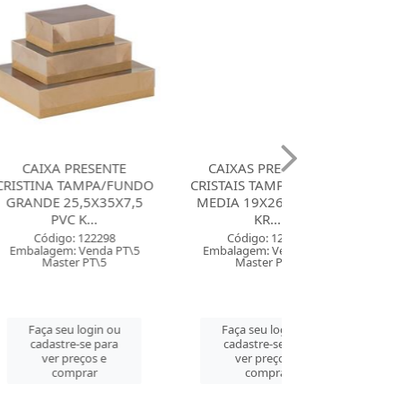
ESENTE
CAIXAS PRESENTES
CAIXA PRES
MPA/FUNDO
CRISTAIS TAMPA/FUNDO
CRISTINA TAMP
5X35X7,5
MEDIA 19X26X7,5 PVC
PEQUENA 14,5
...
KR...
PVC ...
122298
Código: 122299
Código: 122
Venda PT\5
Embalagem: Venda PT\5
Embalagem: Ven
 PT\5
Master PT\5
Master PT
login ou
Faça seu login ou
Faça seu log
se para
cadastre-se para
cadastre-se 
ços e
ver preços e
ver preços
rar
comprar
comprar