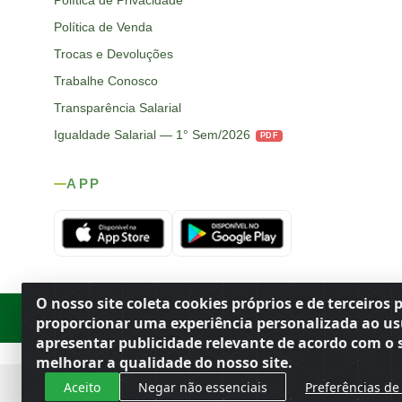
Política de Privacidade
Política de Venda
Trocas e Devoluções
Trabalhe Conosco
Transparência Salarial
Igualdade Salarial — 1° Sem/2026
PDF
APP
O nosso site coleta cookies próprios e de terceiros 
Rod. SP-215, s/n, km 98 — Área Rural
·
Porto Ferreira
/
SP
·
BR
· CEP
proporcionar uma experiência personalizada ao us
apresentar publicidade relevante de acordo com o s
melhorar a qualidade do nosso site.
Aceito
Negar não essenciais
Preferências de