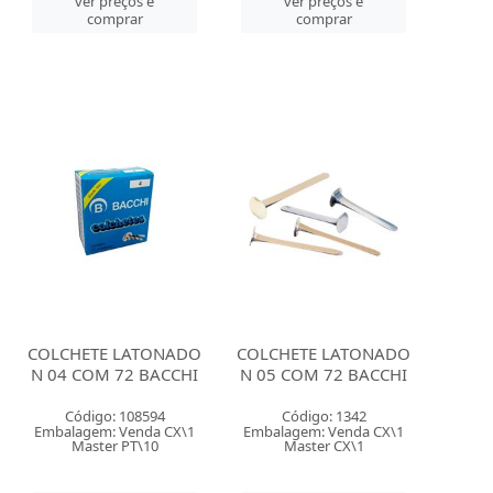
ver preços e
ver preços e
comprar
comprar
COLCHETE LATONADO
COLCHETE LATONADO
N 04 COM 72 BACCHI
N 05 COM 72 BACCHI
Código: 108594
Código: 1342
Embalagem: Venda CX\1
Embalagem: Venda CX\1
Master PT\10
Master CX\1