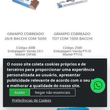
GRAMPO COBREADO
GRAMPO COBREADO
26/6 BACCHI COM 5000
TOT COM 1000 BACCHI
Código: 4398
Código: 2549
Embalagem: Venda CX\1
Embalagem: Venda PT\10
Master CM\60
Master PT\10
O nosso site coleta cookies próprios e de
Faça seu login ou
Faça seu login ou
terceiros para proporcionar uma experiência
cadastre-se para
cadastre-se para
personalizada ao usuário, apresentar
ver preços e
ver preços e
comprar
comprar
publicidade relevante de acordo com o seu perfil
e melhorar a qualidade do nosso site.
Aceito
Negar não essenciais
Preferências de Cookies