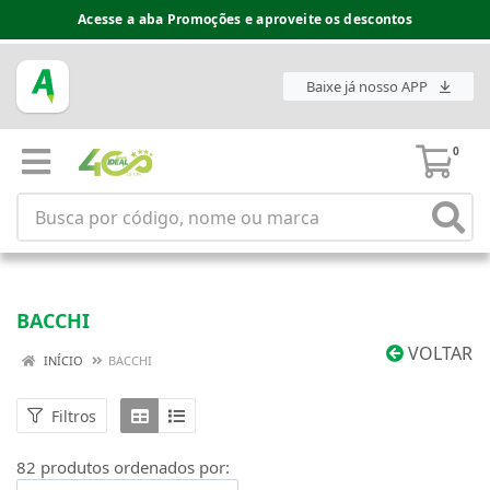
Espaço do Fornecedor disponível no acesso superior
Baixe já nosso APP
0
BACCHI
VOLTAR
INÍCIO
BACCHI
Filtros
82 produtos ordenados por: