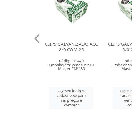
ALVANIZADO ACC
CLIPS GALVANIZADO ACC
CLIPS GAL
/0 COM 25
6/0 COM 50
4/0
digo: 13479
Código: 13480
Códig
em: Venda PT\10
Embalagem: Venda PT\10
Embalagem
ster CM\150
Master CM\150
Maste
 seu login ou
Faça seu login ou
Faça se
astre-se para
cadastre-se para
cadast
er preços e
ver preços e
ver 
comprar
comprar
co