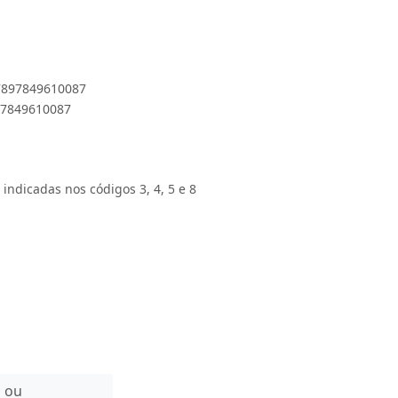
 7897849610087
897849610087
 indicadas nos códigos 3, 4, 5 e 8
n ou