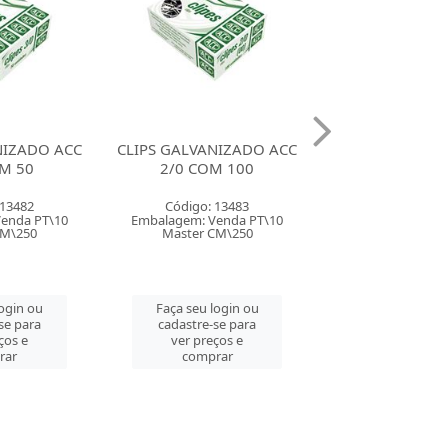
NIZADO ACC
CLIPS GALVANIZADO ACC
CLIPS GALVA
M 100
08/0 COM 137
BACCHI 2/0 LI
COM 72
 13483
Código: 13484
Código: 107
enda PT\10
Embalagem: Venda CX\1
Embalagem: Ven
CM\250
Master CM\20
Master CM
login ou
Faça seu login ou
Faça seu log
se para
cadastre-se para
cadastre-se 
ços e
ver preços e
ver preços
rar
comprar
comprar