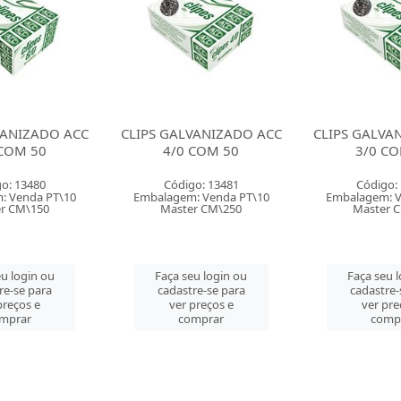
VANIZADO ACC
CLIPS GALVANIZADO ACC
CLIPS GALVA
 COM 50
3/0 COM 50
2/0 CO
o: 13481
Código: 13482
Código:
: Venda PT\10
Embalagem: Venda PT\10
Embalagem: V
r CM\250
Master CM\250
Master 
u login ou
Faça seu login ou
Faça seu 
re-se para
cadastre-se para
cadastre-
preços e
ver preços e
ver pre
mprar
comprar
comp