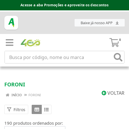
Espaço do Fornecedor disponível no acesso superior
Baixe já nosso APP
0
FORONI
VOLTAR
INÍCIO
FORONI
Filtros
190 produtos ordenados por: