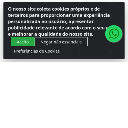
Código: 163759
Código: 147490
Embalagem: Venda PT\4
Embalagem: Venda PT\4
O nosso site coleta cookies próprios e de
Master CM\32
Master CM\32
terceiros para proporcionar uma experiência
personalizada ao usuário, apresentar
Faça seu login ou
Faça seu login ou
publicidade relevante de acordo com o seu perfil
cadastre-se para
cadastre-se para
e melhorar a qualidade do nosso site.
ver preços e
ver preços e
comprar
comprar
Aceito
Negar não essenciais
Preferências de Cookies
Cadastre-se para receber nossas ofertas!