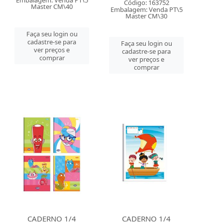
Embalagem: Venda PT\5
Código: 163752
Master CM\40
Embalagem: Venda PT\5
Master CM\30
Faça seu login ou
cadastre-se para
Faça seu login ou
ver preços e
cadastre-se para
comprar
ver preços e
comprar
CADERNO 1/4
CADERNO 1/4