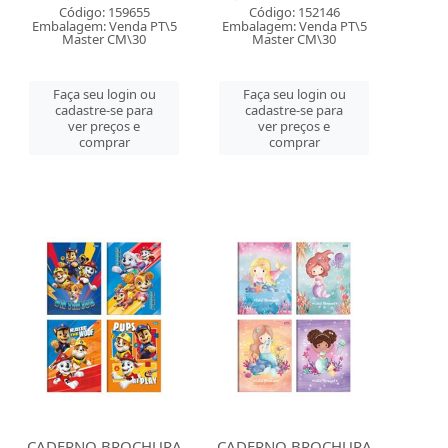
Código: 159655
Código: 152146
Embalagem: Venda PT\5
Embalagem: Venda PT\5
Master CM\30
Master CM\30
Faça seu login ou
Faça seu login ou
cadastre-se para
cadastre-se para
ver preços e
ver preços e
comprar
comprar
CADERNO BROCHURA
CADERNO BROCHURA