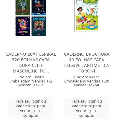
CADERNO 20X1 ESPIRAL
CADERNO BROCHURA
320 FOLHAS CAPA
40 FOLHAS CAPA
DURA CLIFF
FLEXIVEL ARITMETICA
MASCULINO FO...
FORONI
Código: 139901
Código: 49272
Embalagem: Venda PT\2
Embalagem: Venda PT\20
Master CM\12
Master CM\240
Faça seu login ou
Faça seu login ou
cadastre-se para
cadastre-se para
ver preços e
ver preços e
comprar
comprar