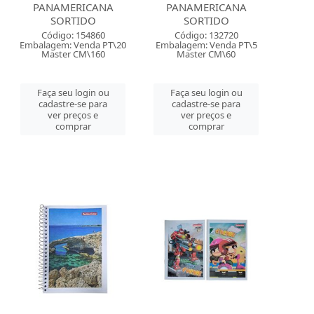
PANAMERICANA
PANAMERICANA
SORTIDO
SORTIDO
Código: 154860
Código: 132720
Embalagem: Venda PT\20
Embalagem: Venda PT\5
Master CM\160
Master CM\60
Faça seu login ou
Faça seu login ou
cadastre-se para
cadastre-se para
ver preços e
ver preços e
comprar
comprar