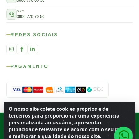
0800 770 80 50
SAC
0800 770 70 50
REDES SOCIAIS
PAGAMENTO
O nosso site coleta cookies próprios e de
terceiros para proporcionar uma experiência
personalizada ao usuário, apresentar
Rod. SP-215, s/n, km 98 — Área Rural
·
Porto Ferreira
/
SP
·
BR
· CEP
13.669-899
· CNPJ 56.679.863/0001-91
publicidade relevante de acordo com o seu perfil
© 2026 Atacado Ideal
e melhorar a qualidade do nosso site.