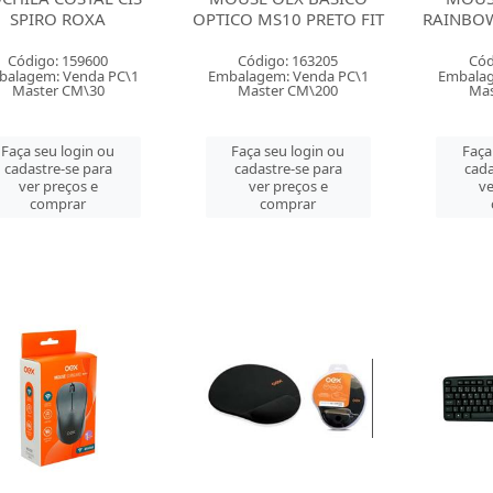
SPIRO ROXA
OPTICO MS10 PRETO FIT
RAINBO
Código: 159600
Código: 163205
Cód
balagem: Venda PC\1
Embalagem: Venda PC\1
Embalag
Master CM\30
Master CM\200
Mas
Faça seu login ou
Faça seu login ou
Faça
cadastre-se para
cadastre-se para
cada
ver preços e
ver preços e
ve
comprar
comprar