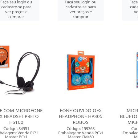
Faça seu login ou
Faça seu login ou
Faça
cadastre-se para
cadastre-se para
cada
ver preços e
ver preços e
ve
comprar
comprar
E COM MICROFONE
FONE OUVIDO OEX
MICR
X HEADSET PRETO
HEADPHONE HP305
BLUETO
HS100
ROBOS
MK3
Código: 84951
Código: 159368
Cód
balagem: Venda PC\1
Embalagem: Venda PC\1
Embalag
Master PC\1
Master CM\60
Ma