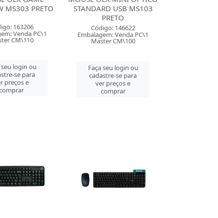
W MS303 PRETO
STANDARD USB MS103
PRETO
igo: 163206
Código: 146622
em: Venda PC\1
Embalagem: Venda PC\1
ter CM\110
Master CM\100
 seu login ou
Faça seu login ou
stre-se para
cadastre-se para
r preços e
ver preços e
comprar
comprar