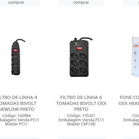
comprar
comprar
ILTRO DE LINHA 4
FILTRO DE LINHA 6
FONE C
OMADAS BIVOLT
TOMADAS BIVOLT OEX
OEX HEA
NEWLINK PRETO
PRETO
Código: 142994
Código: 155321
Cód
balagem: Venda PC\1
Embalagem: Venda PC\1
Embalag
Master PC\1
Master CM\100
Ma