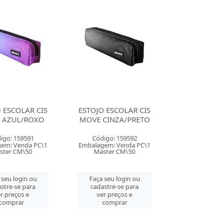
 ESCOLAR CIS
ESTOJO ESCOLAR CIS
 AZUL/ROXO
MOVE CINZA/PRETO
igo: 159591
Código: 159592
em: Venda PC\1
Embalagem: Venda PC\1
ster CM\50
Master CM\50
 seu login ou
Faça seu login ou
stre-se para
cadastre-se para
r preços e
ver preços e
comprar
comprar