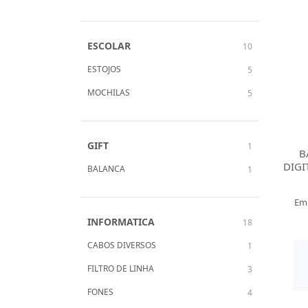
ESCOLAR
10
ESTOJOS
5
MOCHILAS
5
GIFT
1
B
DIGI
BALANCA
1
Em
INFORMATICA
18
CABOS DIVERSOS
1
FILTRO DE LINHA
3
FONES
4