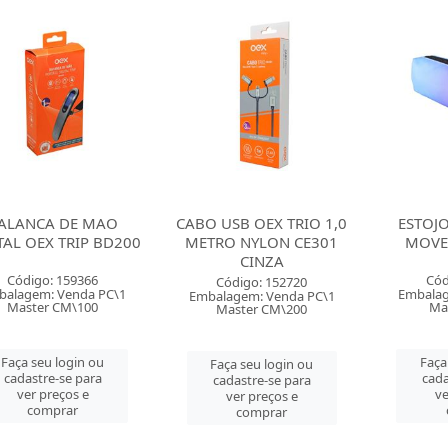
ALANCA DE MAO
CABO USB OEX TRIO 1,0
ESTOJO
TAL OEX TRIP BD200
METRO NYLON CE301
MOVE
CINZA
Código: 159366
Cód
Código: 152720
balagem: Venda PC\1
Embalag
Embalagem: Venda PC\1
Master CM\100
Ma
Master CM\200
Faça seu login ou
Faça
Faça seu login ou
cadastre-se para
cada
cadastre-se para
ver preços e
ve
ver preços e
comprar
comprar