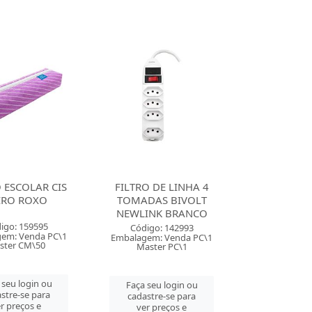
 ESCOLAR CIS
FILTRO DE LINHA 4
IRO ROXO
TOMADAS BIVOLT
NEWLINK BRANCO
igo: 159595
Código: 142993
em: Venda PC\1
Embalagem: Venda PC\1
ster CM\50
Master PC\1
 seu login ou
Faça seu login ou
stre-se para
cadastre-se para
r preços e
ver preços e