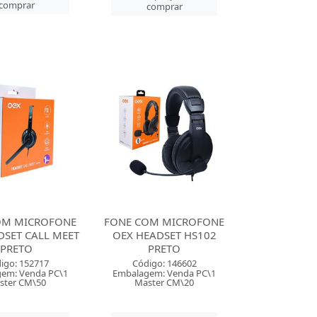
comprar
comprar
OM MICROFONE
FONE COM MICROFONE
DSET CALL MEET
OEX HEADSET HS102
PRETO
PRETO
igo: 152717
Código: 146602
em: Venda PC\1
Embalagem: Venda PC\1
ster CM\50
Master CM\20