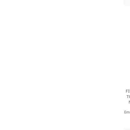
F
T
Em