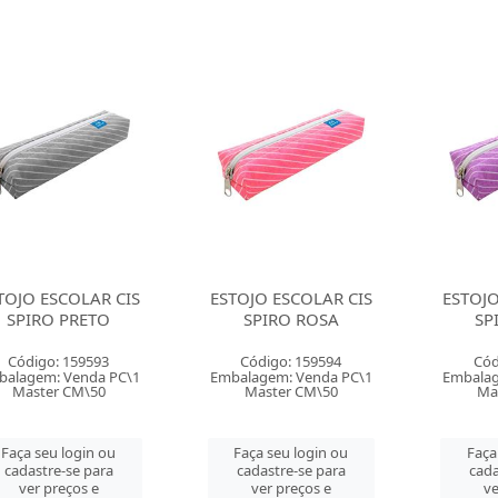
TOJO ESCOLAR CIS
ESTOJO ESCOLAR CIS
ESTOJO
SPIRO PRETO
SPIRO ROSA
SP
Código: 159593
Código: 159594
Cód
balagem: Venda PC\1
Embalagem: Venda PC\1
Embalag
Master CM\50
Master CM\50
Ma
Faça seu login ou
Faça seu login ou
Faça
cadastre-se para
cadastre-se para
cada
ver preços e
ver preços e
ve