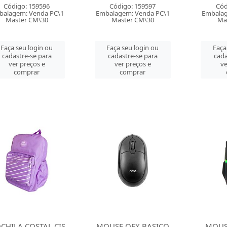
Código: 159596
Código: 159597
Cód
balagem: Venda PC\1
Embalagem: Venda PC\1
Embalag
Master CM\30
Master CM\30
Ma
Faça seu login ou
Faça seu login ou
Faça
cadastre-se para
cadastre-se para
cada
ver preços e
ver preços e
ve
comprar
comprar
CHILA COSTAL CIS
MOUSE OEX BASICO
MOUS