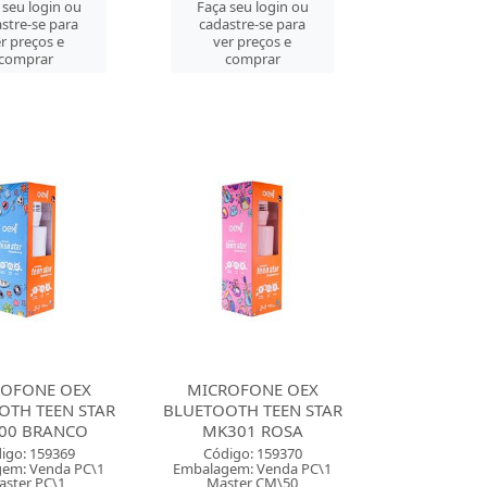
 seu login ou
Faça seu login ou
stre-se para
cadastre-se para
r preços e
ver preços e
comprar
comprar
OFONE OEX
MICROFONE OEX
OTH TEEN STAR
BLUETOOTH TEEN STAR
00 BRANCO
MK301 ROSA
igo: 159369
Código: 159370
em: Venda PC\1
Embalagem: Venda PC\1
ster PC\1
Master CM\50