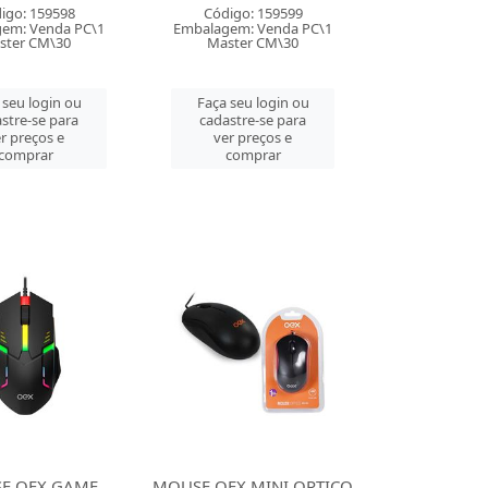
igo: 159598
Código: 159599
em: Venda PC\1
Embalagem: Venda PC\1
ster CM\30
Master CM\30
 seu login ou
Faça seu login ou
stre-se para
cadastre-se para
r preços e
ver preços e
comprar
comprar
E OEX GAME
MOUSE OEX MINI OPTICO